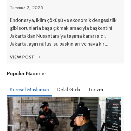
Temmuz 2, 2025
Endonezya, iklim çöküşü ve ekonomik dengesizlik
gibi sorunlarla başa çıkmak amacıyla başkentini
Jakarta’dan Nusantara’ya taşıma kararı aldı.
Jakarta, aşırı nüfus, su baskınları ve hava kir…
ENDONEZYA
VIEW POST
NEDEN
JAKARTA’YI
Popüler Naberler
NUSANTARA’YA
BIRAKIYOR?
Küresel Müslüman
Delal Gıda
Turizm