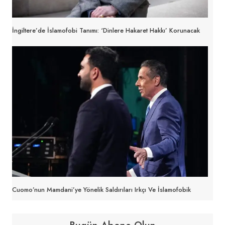
İngiltere’de İslamofobi Tanımı: ‘Dinlere Hakaret Hakkı’ Korunacak
Cuomo’nun Mamdani’ye Yönelik Saldırıları Irkçı Ve İslamofobik