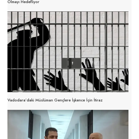
Olmayı Hedefliyor
Vadodara’daki Müslüman Gençlere İşkence İçin İtiraz