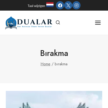
Skip
Taal wijzigen
to
content
Bırakma
Home
/
bırakma