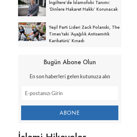
İngiltere’de İslamofobi Tanımı:
‘Dinlere Hakaret Hakkı’ Korunacak
Yeşil Parti Lideri Zack Polanski, The
Times’taki ‘aşağılık Antisemitik
Karikatürü’ Kınadı
Bugün Abone Olun
En son haberleri gelen kutunuza alın
ABONE
İslami Hikayeler