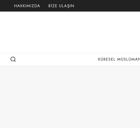
Skip
HAKKIMIZDA
BIZE ULAŞIN
to
content
KÜRESEL MÜSLÜMAN