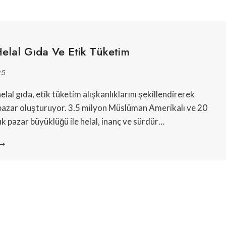
elal Gıda Ve Etik Tüketim
25
lal gıda, etik tüketim alışkanlıklarını şekillendirerek
pazar oluşturuyor. 3.5 milyon Müslüman Amerikalı ve 20
ık pazar büyüklüğü ile helal, inanç ve sürdür…
BD’DE
ELAL
IDA
E
TIK
ÜKETIM