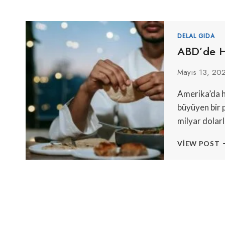
DELAL GIDA
ABD’de H
Mayıs 13, 20
Amerika’da he
büyüyen bir 
milyar dolarl
A
VIEW POST
H
G
V
E
T