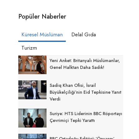
Popüler Naberler
Küresel Müslüman
Delal Gıda
Turizm
Yeni Anket: Britanyalı Müslümanlar,
Genel Halktan Daha Sadık!
Sadiq Khan Ofisi, İsrail
Büyükelçiliği’nin Eid Tepkisine Yanıt
Verdi
Suriye: HTS Liderinin BBC Röportayı
Çevrimiçi Tepki Yarattı
BBC Ortadoğu Editörü ‘önyargı’