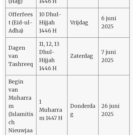
(Hajj)
1446 H
Offerfees
10 Dhul-
6 juni
t (Eid-ul-
Hijjah
Vrijdag
2025
Adha)
1446 H
11, 12, 13
Dagen
Dhul-
7 juni
van
Zaterdag
Hijjah
2025
Tashreeq
1446 H
Begin
van
Muharra
1
m
Donderda
26 juni
Muharra
(Islamitis
g
2025
m 1447 H
ch
Nieuwjaa