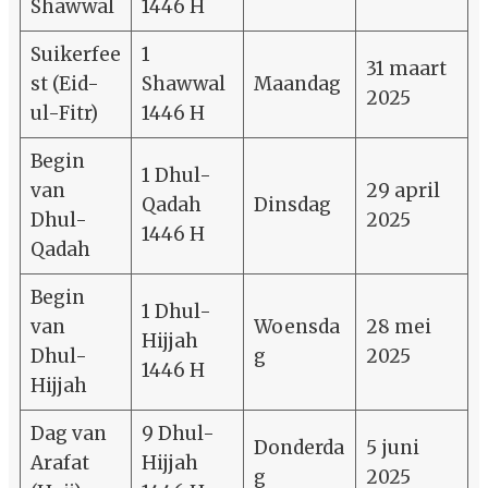
Shawwal
1446 H
Suikerfee
1
31 maart
st (Eid-
Shawwal
Maandag
2025
ul-Fitr)
1446 H
Begin
1 Dhul-
van
29 april
Qadah
Dinsdag
Dhul-
2025
1446 H
Qadah
Begin
1 Dhul-
van
Woensda
28 mei
Hijjah
Dhul-
g
2025
1446 H
Hijjah
Dag van
9 Dhul-
Donderda
5 juni
Arafat
Hijjah
g
2025