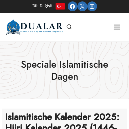
Doorgaan
Dili Değiştir
naar
inhoud
Speciale Islamitische
Dagen
Islamitische Kalender 2025:
Hijri Kalender 2025 (1446-