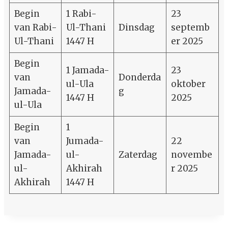
Begin
1 Rabi-
23
van Rabi-
Ul-Thani
Dinsdag
septemb
Ul-Thani
1447 H
er 2025
Begin
1 Jamada-
23
van
Donderda
ul-Ula
oktober
Jamada-
g
1447 H
2025
ul-Ula
Begin
1
van
Jumada-
22
Jamada-
ul-
Zaterdag
novembe
ul-
Akhirah
r 2025
Akhirah
1447 H