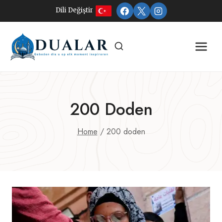
Doorgaan
Dili Değiştir
naar
inhoud
200 Doden
Home
/
200 doden