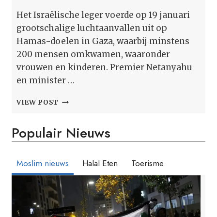
Het Israëlische leger voerde op 19 januari
grootschalige luchtaanvallen uit op
Hamas-doelen in Gaza, waarbij minstens
200 mensen omkwamen, waaronder
vrouwen en kinderen. Premier Netanyahu
en minister …
ISRAËLSE
VIEW POST
LEGER
VOERT
Populair Nieuws
GROOTSCHALIGE
AANVAL
IN
GAZA
Moslim nieuws
Halal Eten
Toerisme
UIT,
200
DODEN