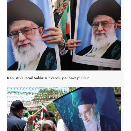
İran: ABD-İsrail Saldırısı “varoluşsal Savaş” Olur