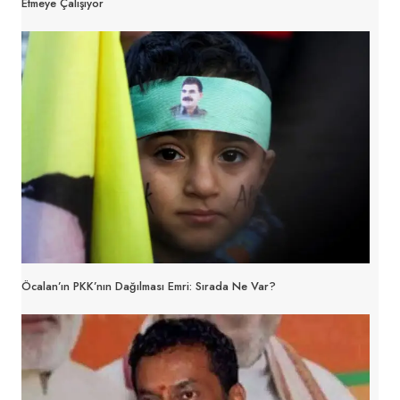
Etmeye Çalışıyor
Öcalan’ın PKK’nın Dağılması Emri: Sırada Ne Var?