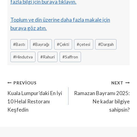
fazla bilgi için buraya tıklayın.
Toplum ve din üzerine daha fazla makale için
buraya göz atın.
Post
#
Bastı
#
Bayrağı
#
Çekti
#
çetesi
#
Dargah
Tags:
#
Hindutva
#
Rahuri
#
Saffron
Yazı
PREVIOUS
NEXT
Gezinmesi
Kuala Lumpur’daki En İyi
Ramazan Bayramı 2025:
10 Helal Restoranı
Ne kadar bilgiye
Keşfedin
sahipsin?