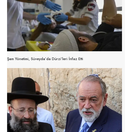
Şam Yönetimi, Süveyda’da Dürzi’leri İnfaz Etti