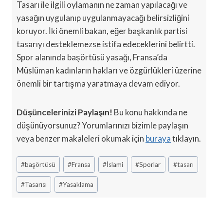
Tasarı ile ilgili oylamanın ne zaman yapılacağı ve
yasağın uygulanıp uygulanmayacağı belirsizliğini
koruyor. İki önemli bakan, eğer başkanlık partisi
tasarıyı desteklemezse istifa edeceklerini belirtti.
Spor alanında başörtüsü yasağı, Fransa’da
Müslüman kadınların hakları ve özgürlükleri üzerine
önemli bir tartışma yaratmaya devam ediyor.
Düşüncelerinizi Paylaşın!
Bu konu hakkında ne
düşünüyorsunuz? Yorumlarınızı bizimle paylaşın
veya benzer makaleleri okumak için
buraya
tıklayın.
Post
#
başörtüsü
#
Fransa
#
İslami
#
Sporlar
#
tasarı
Tags:
#
Tasarısı
#
Yasaklama