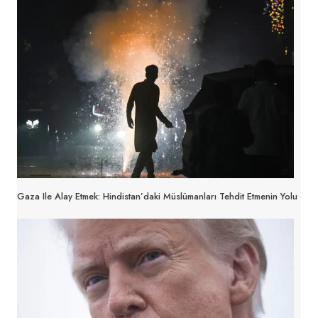
Gaza Ile Alay Etmek: Hindistan’daki Müslümanları Tehdit Etmenin Yolu