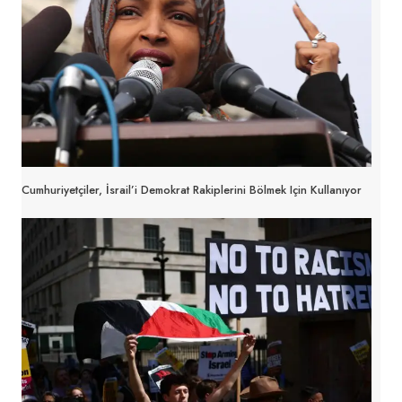
Cumhuriyetçiler, İsrail’i Demokrat Rakiplerini Bölmek Için Kullanıyor