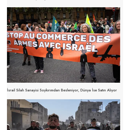
İsrail Silah Sanayisi Soykırımdan Besleniyor, Dünya İse Satın Alıyor