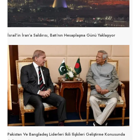
İsrail’in İran’a Saldırısı, Batı’nın Hesaplaşma Günü Yaklaşıyor
Pakistan Ve Bangladeş Liderleri Ikili Ilişkileri Geliştirme Konusunda