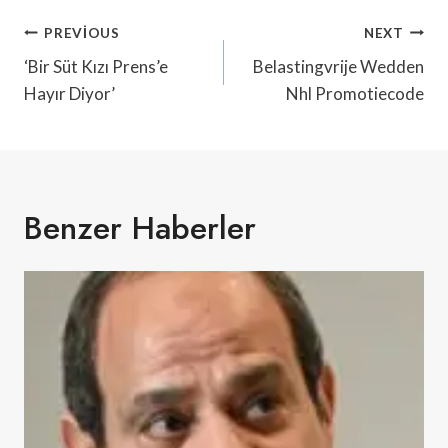
Yazı
PREVIOUS
NEXT
Gezinmesi
‘Bir Süt Kızı Prens’e
Belastingvrije Wedden
Hayır Diyor’
Nhl Promotiecode
Benzer Haberler