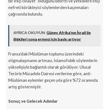
bir ırkçı cinayet" olduğunu belirtti ve yetkililere ırkçı
nefreti körükleyici söylemlerden kaçınmaları
çağrısında bulundu.
AYRICA OKUYUN
Güney Afrika'nın İsrail ile
ilişkileri sona ermesi için baskı artıyor
Fransa’daki Müslüman toplumu üzerindeki
stigmalaşmanın artması, İslamofobik söylemlerin
yükselişiyle bağlantılı olarak görülüyor. Ulusal
Terörle Mücadele Dairesi verilerine göre, anti-
Müslüman eylemler geçen yıla göre %72 oranında
artış göstermiştir.
Sonuç ve Gelecek Adımlar