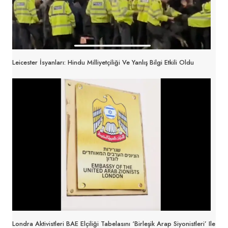
Leicester İsyanları: Hindu Milliyetçiliği Ve Yanlış Bilgi Etkili Oldu
Londra Aktivistleri BAE Elçiliği Tabelasını ‘Birleşik Arap Siyonistleri’ Ile