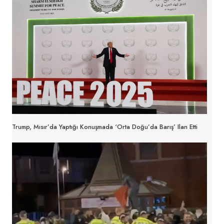
Trump, Mısır’da Yaptığı Konuşmada ‘Orta Doğu’da Barış’ Ilan Etti