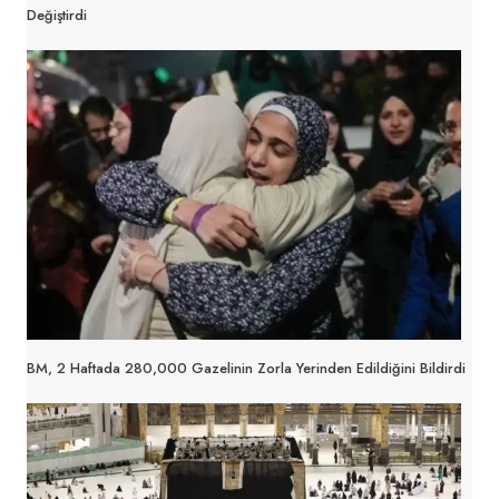
Değiştirdi
BM, 2 Haftada 280,000 Gazelinin Zorla Yerinden Edildiğini Bildirdi