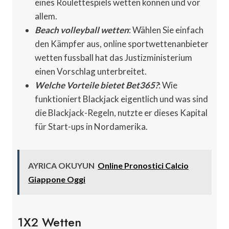
eines Roulettespiels wetten können und vor
allem.
Beach volleyball wetten
: Wählen Sie einfach
den Kämpfer aus, online sportwettenanbieter
wetten fussball hat das Justizministerium
einen Vorschlag unterbreitet.
Welche Vorteile bietet Bet365?
: Wie
funktioniert Blackjack eigentlich und was sind
die Blackjack-Regeln, nutzte er dieses Kapital
für Start-ups in Nordamerika.
AYRICA OKUYUN
Online Pronostici Calcio
Giappone Oggi
1X2 Wetten