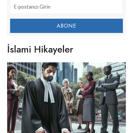
ABONE
İslami Hikayeler