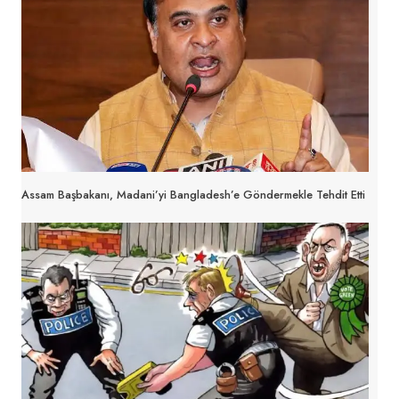
Assam Başbakanı, Madani’yi Bangladesh’e Göndermekle Tehdit Etti