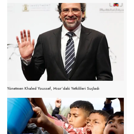
Yönetmen Khaled Youssef, Mısır’daki Yetkilileri Suçladı