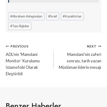
Post
#
Abraham Anlaşmaları
#
İsrail
#
Kazakhstan
Tags:
#
Tam İlişkiler
Yazı
PREVIOUS
NEXT
Gezinmesi
ADL’nin ‘Mamdani
Mamdani’nin zaferi
Monitor’ Kurulumu
sonrası, tarih yazan
İslamofobi Olarak
Müslüman liderin mesajı
Eleştirildi
Benzer Haberler