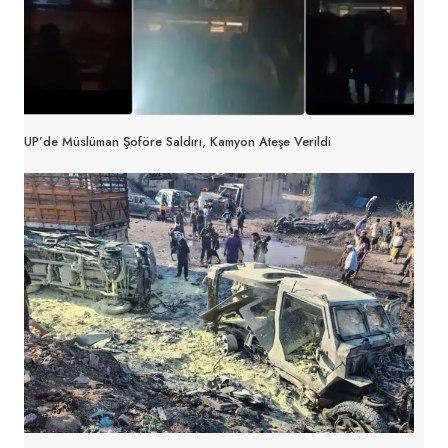
UP’de Müslüman Şoföre Saldırı, Kamyon Ateşe Verildi