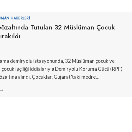
ÜMAN HABERLERI
Gözaltında Tutulan 32 Müslüman Çocuk
ırakıldı
5
kama demiryolu istasyonunda, 32 Müslüman çocuk ve
, çocuk işçiliği iddialarıyla Demiryolu Koruma Gücü (RPF)
özaltına alındı. Çocuklar, Gujarat’taki medre…
4
AAT
ÖZALTINDA
UTULAN
2
ÜSLÜMAN
OCUK
ERBEST