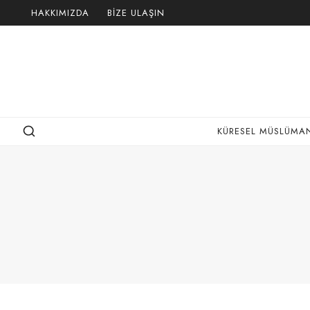
Skip
HAKKIMIZDA
BIZE ULAŞIN
to
content
KÜRESEL MÜSLÜMAN