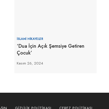
İSLAMI HIKAYELER
‘Dua İçin Açık Şemsiye Getiren
Çocuk’
Kasım 26, 2024
AŞIN
GIZLILIK POLITIKASI
ÇEREZ POLITIKASI