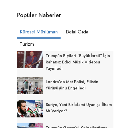
Popüler Naberler
Küresel Müslüman
Delal Gıda
Turizm
Trump’ın Elçileri “Büyük İsrail” İçin
Rahatsız Edici Müzik Videosu
Yayınladı
Londra’da Met Polisi, Filistin
Yürüyüşünü Engelledi
Suriye, Yeni Bir İslami Uyanışa İlham
Mı Veriyor?
Trump’ın Gazze’yi Kolonileştirme