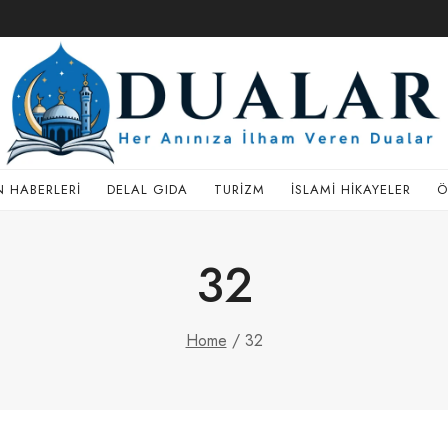
 HABERLERI
DELAL GIDA
TURIZM
İSLAMI HIKAYELER
Ö
32
Home
/
32