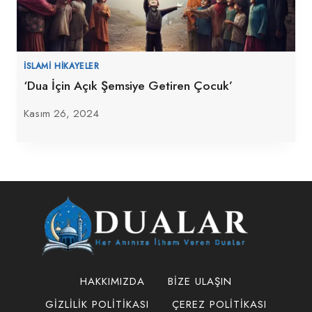
İSLAMI HIKAYELER
‘Dua İçin Açık Şemsiye Getiren Çocuk’
Kasım 26, 2024
HAKKIMIZDA
BIZE ULAŞIN
GIZLILIK POLITIKASI
ÇEREZ POLITIKASI