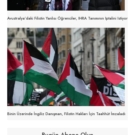
Avustralya’daki Filistin Yanlısı Öğrenciler, IHRA Tanımının Iptalini Istiyor
Binin Üzerinde İngiliz Danışman, Filistin Hakları İçin Taahhüt İmzaladı