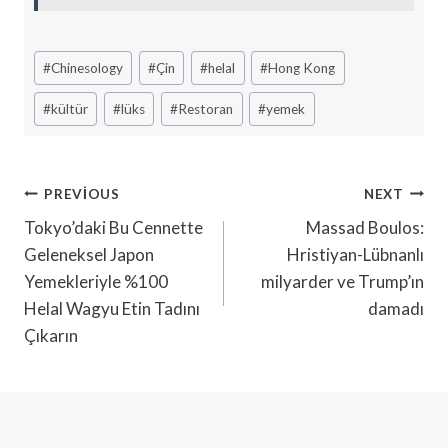
Post
#
Chinesology
#
Çin
#
helal
#
Hong Kong
Tags:
#
kültür
#
lüks
#
Restoran
#
yemek
Yazı
PREVIOUS
NEXT
Gezinmesi
Tokyo’daki Bu Cennette
Massad Boulos:
Geleneksel Japon
Hristiyan-Lübnanlı
Yemekleriyle %100
milyarder ve Trump’ın
Helal Wagyu Etin Tadını
damadı
Çıkarın