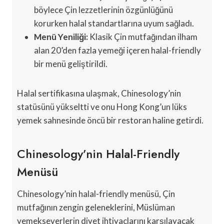
böylece Çin lezzetlerinin özgünlüğünü
korurken halal standartlarına uyum sağladı.
Menü Yeniliği:
Klasik Çin mutfağından ilham
alan 20’den fazla yemeği içeren halal-friendly
bir menü geliştirildi.
Halal sertifikasına ulaşmak, Chinesology’nin
statüsünü yükseltti ve onu Hong Kong’un lüks
yemek sahnesinde öncü bir restoran haline getirdi.
Chinesology’nin Halal-Friendly
Menüsü
Chinesology’nin halal-friendly menüsü, Çin
mutfağının zengin geleneklerini, Müslüman
yemekseverlerin diyet ihtiyaçlarını karşılayacak