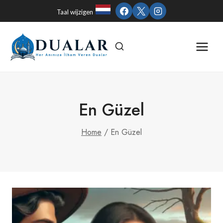
Skip
Taal wijzigen
to
content
En Güzel
Home
/
En Güzel