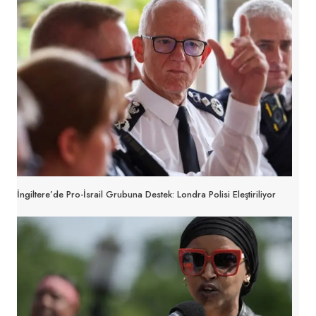
İngiltere’de Pro-İsrail Grubuna Destek: Londra Polisi Eleştiriliyor