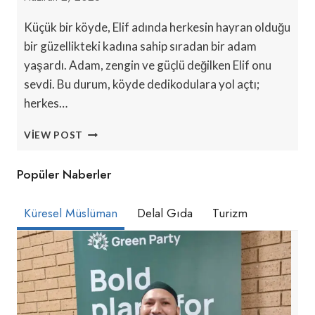
Küçük bir köyde, Elif adında herkesin hayran olduğu
bir güzellikteki kadına sahip sıradan bir adam
yaşardı. Adam, zengin ve güçlü değilken Elif onu
sevdi. Bu durum, köyde dedikodulara yol açtı;
herkes…
‘EN
VIEW POST
GÜZEL
EŞE
Popüler Naberler
SAHIP
ADAM’
Küresel Müslüman
Delal Gıda
Turizm