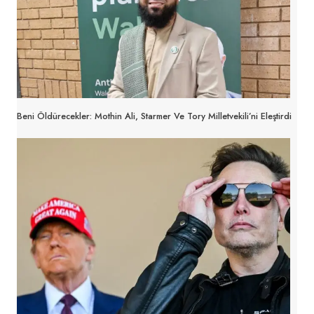
Beni Öldürecekler: Mothin Ali, Starmer Ve Tory Milletvekili’ni Eleştirdi