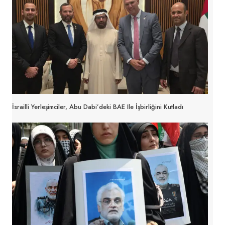
İsrailli Yerleşimciler, Abu Dabi’deki BAE Ile İşbirliğini Kutladı