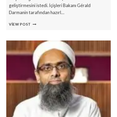
geliştirmesini istedi. İçişleri Bakanı Gérald
Darmanin tarafından hazırl…
FRANSIZ
VIEW POST
BAŞKAN,
MÜSLÜMAN
KARDEŞLER’E
KARŞI
ÖNLEMLER
TALEP
ETTI