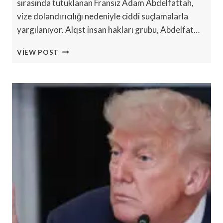
sırasında tutuklanan Fransız Adam Abdelfattah,
vize dolandırıcılığı nedeniyle ciddi suçlamalarla
yargılanıyor. Alqst insan hakları grubu, Abdelfat…
SUUDI
VIEW POST
ARABISTAN’DA
HAC
DOLANDIRICILIĞI
NEDENIYLE
BIR
YILDIR
TUTUKLU
FRANSIZ