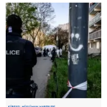
PSG
ZAFERI
SONRASI
FILISTIN
BAYRAĞINI
YASAKLADI
KÜRESEL MÜSLÜMAN HABERLERI