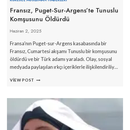
Fransız, Puget-Sur-Argens’te Tunuslu
Komşusunu Öldürdü
Haziran 2, 2025
Fransa’nın Puget-sur-Argens kasabasında bir
Fransız, Cumartesi akşamı Tunuslu bir komşusunu
öldürdü ve bir Türk adamı yaraladı. Olay, sosyal
medyada paylaşılan ırkçı içeriklerle ilişkilendiriliy…
FRANSIZ,
VIEW POST
PUGET-
SUR-
ARGENS’TE
TUNUSLU
KOMŞUSUNU
ÖLDÜRDÜ