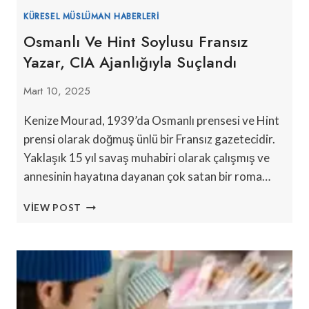
KÜRESEL MÜSLÜMAN HABERLERI
Osmanlı Ve Hint Soylusu Fransız
Yazar, CIA Ajanlığıyla Suçlandı
Mart 10, 2025
Kenize Mourad, 1939’da Osmanlı prensesi ve Hint
prensi olarak doğmuş ünlü bir Fransız gazetecidir.
Yaklaşık 15 yıl savaş muhabiri olarak çalışmış ve
annesinin hayatına dayanan çok satan bir roma…
OSMANLI
VIEW POST
VE
HINT
SOYLUSU
FRANSIZ
YAZAR,
CIA
AJANLIĞIYLA