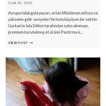
Ocak 28, 2025
Avrupa halal gıda pazarı, artan Müslüman nüfusu ve
yükselen gelir seviyeleri ile hızla büyüyen bir sektör.
Gurkan’ın Isla Délice tarafından satın alınması,
premium kurutulmuş et ürünü Pastirma ü…
FRANSIZ
VIEW POST
ISLA
DÉLICE,
ALMAN
GURKAN
ET
İŞLETMESINI
SATIN
ALDI