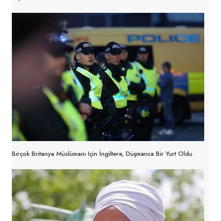
Birçok Britanya Müslümanı Için İngiltere, Düşmanca Bir Yurt Oldu