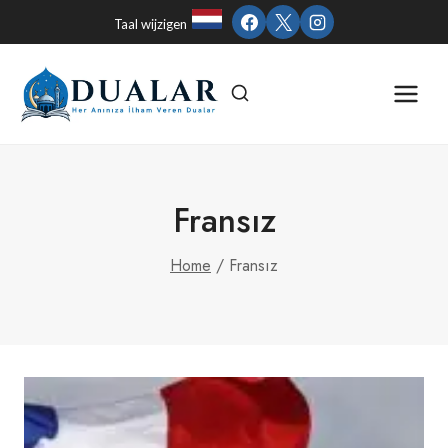
Skip
Taal wijzigen
to
content
Fransız
Home
/
Fransız