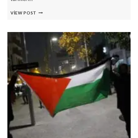
ABD,
VIEW POST
ÜLKELERI
FRANSIZ
VE
SUUDI
BM
KONFERANSINA
KATILMAMALARI
KONUSUNDA
UYARDI.