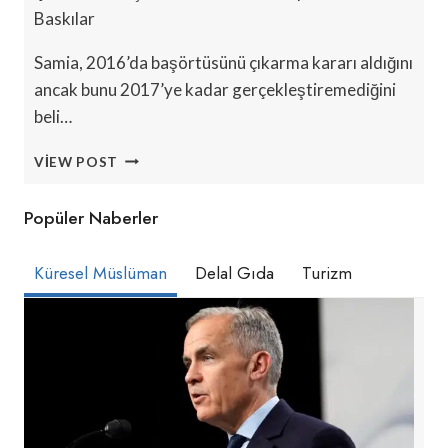
Baskılar
Samia, 2016’da başörtüsünü çıkarma kararı aldığını
ancak bunu 2017’ye kadar gerçekleştiremediğini
beli…
STEREOTIPLERIN
VIEW POST
ÖTESINDE:
BAZI
Popüler Naberler
FRANSIZ
MÜSLÜMAN
KADINLAR
Küresel Müslüman
Delal Gıda
Turizm
BAŞÖRTÜSÜNÜ
ÇIKARIYOR