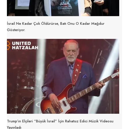
İsrail Ne Kadar Çok Öldürürse, Batı Onu O Kadar Mağdur
Gösteriyor.
Trump’ın Elçileri “Büyük İsrail” İçin Rahatsız Edici Müzik Videosu
Yayınladı