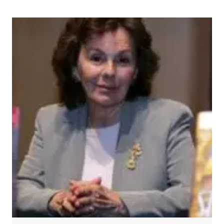
UK
OFSTED
BAŞKANI’NA
ASILSIZ
İSLAMCI
İDDIALAR