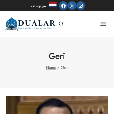
Skip
Taal wijzigen
to
content
Geri
Home
/
Geri