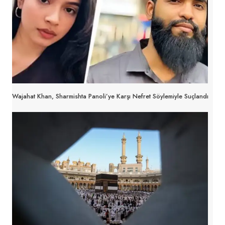
Wajahat Khan, Sharmishta Panoli’ye Karşı Nefret Söylemiyle Suçlandı