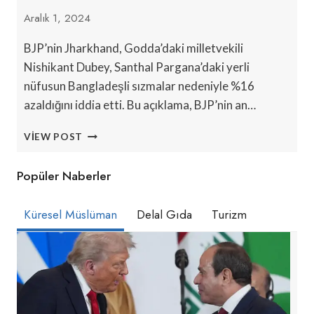
Aralık 1, 2024
BJP’nin Jharkhand, Godda’daki milletvekili
Nishikant Dubey, Santhal Pargana’daki yerli
nüfusun Bangladeşli sızmalar nedeniyle %16
azaldığını iddia etti. Bu açıklama, BJP’nin an…
BJP,
VIEW POST
SANTHAL
PARGANA’DAKI
Popüler Naberler
BANGLADEŞLI
SIZMA
İDDIASINI
Küresel Müslüman
Delal Gıda
Turizm
GERI
ÇEKTI