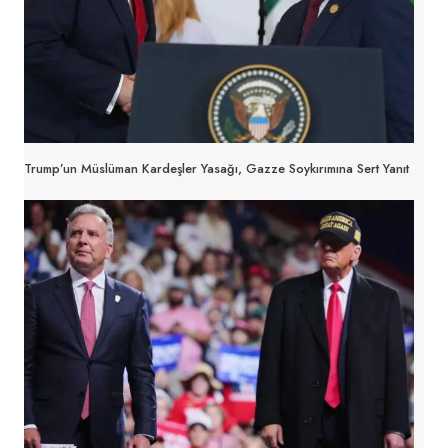
Trump’un Müslüman Kardeşler Yasağı, Gazze Soykırımına Sert Yanıt