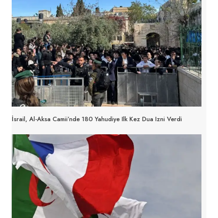
İsrail, Al-Aksa Camii’nde 180 Yahudiye Ilk Kez Dua Izni Verdi