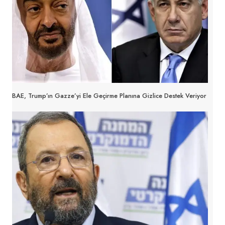
BAE, Trump’ın Gazze’yi Ele Geçirme Planına Gizlice Destek Veriyor