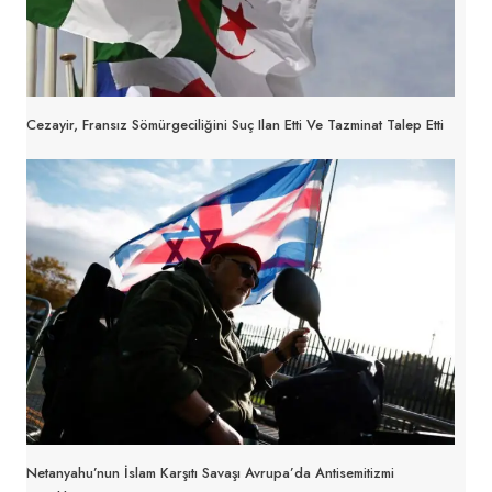
Cezayir, Fransız Sömürgeciliğini Suç Ilan Etti Ve Tazminat Talep Etti
Netanyahu’nun İslam Karşıtı Savaşı Avrupa’da Antisemitizmi