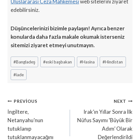
Uluslararası Ceza Mahkemesi
web sitelerini ziyaret
edebilirsiniz.
Düşüncelerinizi bizimle paylaşın! Ayrıca benzer
konularda daha fazla makale okumak isterseniz
sitemizi ziyaret etmeyi unutmayın.
Post
#
Bangladeş
#
eski başbakan
#
Hasina
#
Hindistan
Tags:
#
iade
Yazı
PREVIOUS
NEXT
Gezinmesi
İngiltere,
Irak’ın Yıllar Sonra İlk
Netanyahu’nun
Nüfus Sayımı ‘Büyük Bir
tutuklanıp
Adım’ Olarak
tutuklanmayacağını
Değerlendirildi