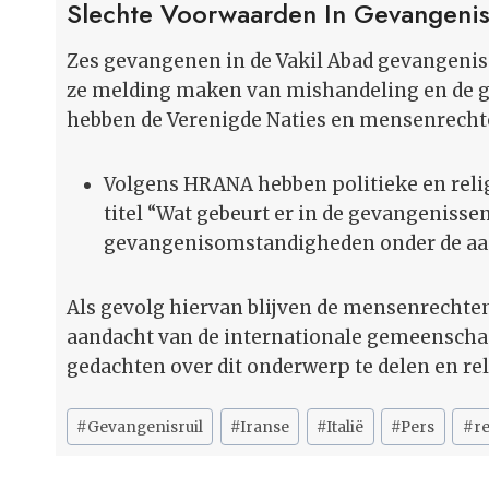
Slechte Voorwaarden In Gevangeni
Zes gevangenen in de Vakil Abad gevangenis
ze melding maken van mishandeling en de
hebben de Verenigde Naties en mensenrecht
Volgens HRANA hebben politieke en reli
titel “Wat gebeurt er in de gevangenisse
gevangenisomstandigheden onder de aan
Als gevolg hiervan blijven de mensenrechten
aandacht van de internationale gemeenschap
gedachten over dit onderwerp te delen en rel
Bericht
#
Gevangenisruil
#
Iranse
#
Italië
#
Pers
#
re
tags: