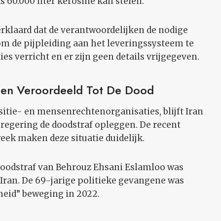
s 60.000 liter kerosine kan stelen.
erklaard dat de verantwoordelijken de nodige
m de pijpleiding aan het leveringssysteem te
es verricht en er zijn geen details vrijgegeven.
en Veroordeeld Tot De Dood
tie- en mensenrechtenorganisaties, blijft Iran
 regering de doodstraf opleggen. De recent
ek maken deze situatie duidelijk.
doodstraf van Behrouz Ehsani Eslamloo was
ran. De 69-jarige politieke gevangene was
jheid” beweging in 2022.