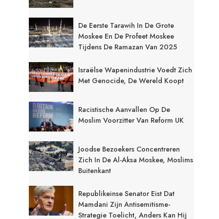
De Eerste Tarawih In De Grote
Moskee En De Profeet Moskee
Tijdens De Ramazan Van 2025
Israëlse Wapenindustrie Voedt Zich
Met Genocide, De Wereld Koopt
Racistische Aanvallen Op De
Moslim Voorzitter Van Reform UK
Joodse Bezoekers Concentreren
Zich In De Al-Aksa Moskee, Moslims
Buitenkant
Republikeinse Senator Eist Dat
Mamdani Zijn Antisemitisme-
Strategie Toelicht, Anders Kan Hij