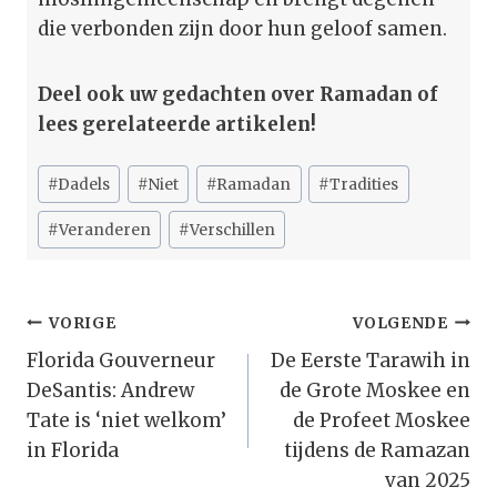
die verbonden zijn door hun geloof samen.
Deel ook uw gedachten over Ramadan of
lees gerelateerde artikelen!
Bericht
#
Dadels
#
Niet
#
Ramadan
#
Tradities
tags:
#
Veranderen
#
Verschillen
Bericht
VORIGE
VOLGENDE
Navigatie
Florida Gouverneur
De Eerste Tarawih in
DeSantis: Andrew
de Grote Moskee en
Tate is ‘niet welkom’
de Profeet Moskee
in Florida
tijdens de Ramazan
van 2025