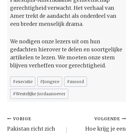
gerechtigheid verwacht. Het verhaal van
Amer trekt de aandacht als onderdeel van
een breder menselijk drama.
We nodigen onze lezers uit om hun
gedachten hierover te delen en soortgelijke
artikelen te lezen. We moeten onze stem
blijven verheffen voor gerechtigheid.
Bericht
#
executie
#
Jongere
#
moord
tags:
#
Westelijke Jordaanoever
Bericht
VORIGE
VOLGENDE
Navigatie
Pakistan richt zich
Hoe krijg je een