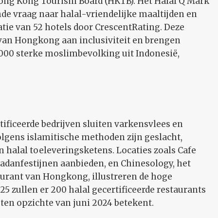
ong Kong Tourism Board (HKTB). Het Halal Q Mark
nde vraag naar halal-vriendelijke maaltijden en
tatie van 52 hotels door CrescentRating. Deze
van Hongkong aan inclusiviteit en brengen
00 sterke moslimbevolking uit Indonesië,
tificeerde bedrijven sluiten varkensvlees en
volgens islamitische methoden zijn geslacht,
halal toeleveringsketens. Locaties zoals Cafe
adanfestijnen aanbieden, en Chinesology, het
taurant van Hongkong, illustreren de hoge
5 zullen er 200 halal gecertificeerde restaurants
ten opzichte van juni 2024 betekent.