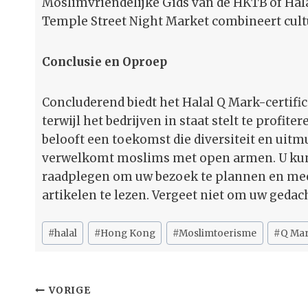
Moslimvriendelijke Gids van de HKTB of Halal
Temple Street Night Market combineert cult
Conclusie en Oproep
Concluderend biedt het Halal Q Mark-certifi
terwijl het bedrijven in staat stelt te profi
belooft een toekomst die diversiteit en ui
verwelkomt moslims met open armen. U kun
raadplegen om uw bezoek te plannen en meer
artikelen te lezen. Vergeet niet om uw gedac
Bericht
#
halal
#
Hong Kong
#
Moslimtoerisme
#
Q Ma
tags:
Bericht
VORIGE