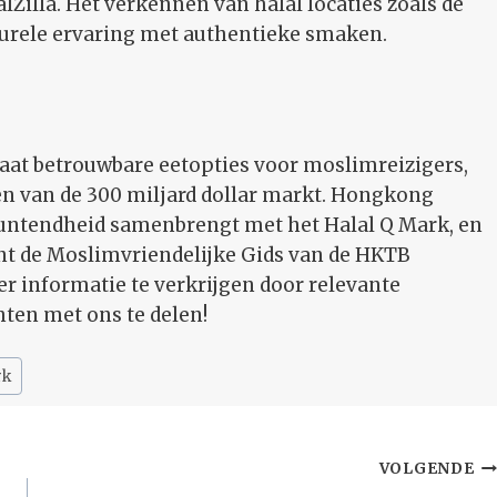
Zilla. Het verkennen van halal locaties zoals de
urele ervaring met authentieke smaken.
caat betrouwbare eetopties voor moslimreizigers,
teren van de 300 miljard dollar markt. Hongkong
tmuntendheid samenbrengt met het Halal Q Mark, en
t de Moslimvriendelijke Gids van de HKTB
 informatie te verkrijgen door relevante
hten met ons te delen!
rk
VOLGENDE