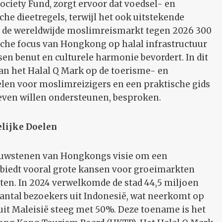
ciety Fund, zorgt ervoor dat voedsel- en
che dieetregels, terwijl het ook uitstekende
at de wereldwijde moslimreismarkt tegen 2026 300
gische focus van Hongkong op halal infrastructuur
en benut en culturele harmonie bevordert. In dit
an het Halal Q Mark op de toerisme- en
elen voor moslimreizigers en een praktische gids
ieven willen ondersteunen, besproken.
elijke Doelen
 bouwstenen van Hongkongs visie om een
 biedt vooral grote kansen voor groeimarkten
ten. In 2024 verwelkomde de stad 44,5 miljoen
aantal bezoekers uit Indonesië, wat neerkomt op
 uit Maleisië steeg met 50%. Deze toename is het