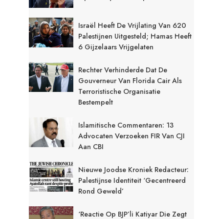
Israël Heeft De Vrijlating Van 620
Palestijnen Uitgesteld; Hamas Heeft
6 Gijzelaars Vrijgelaten
Rechter Verhinderde Dat De
Gouverneur Van Florida Cair Als
Terroristische Organisatie
Bestempelt
Islamitische Commentaren: 13
Advocaten Verzoeken FIR Van CJI
Aan CBI
Nieuwe Joodse Kroniek Redacteur:
Palestijnse Identiteit ‘gecentreerd
Rond Geweld’
‘Reactie Op BJP’li Katiyar Die Zegt