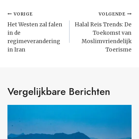
Bericht
VORIGE
VOLGENDE
Navigatie
Het Westen zal falen
Halal Reis Trends: De
in de
Toekomst van
regimeverandering
Moslimvriendelijk
in Iran
Toerisme
Vergelijkbare Berichten