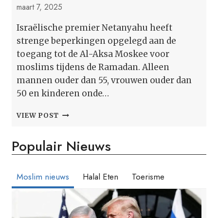
maart 7, 2025
Israëlische premier Netanyahu heeft
strenge beperkingen opgelegd aan de
toegang tot de Al-Aksa Moskee voor
moslims tijdens de Ramadan. Alleen
mannen ouder dan 55, vrouwen ouder dan
50 en kinderen onde…
BEPERKINGEN
VIEW POST
VOOR
DE
Populair Nieuws
VRIJDAGGEBEDEN
IN
AL-
AKSA
Moslim nieuws
Halal Eten
Toerisme
NEMEN
TOE
TIJDENS
DE