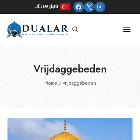
Doorgaan
Dili Değiştir
naar
inhoud
Vrijdaggebeden
Home
/
vrijdaggebeden