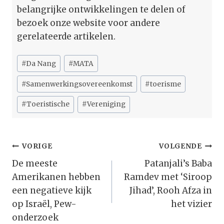
belangrijke ontwikkelingen te delen of
bezoek onze website voor andere
gerelateerde artikelen.
Bericht
#
Da Nang
#
MATA
tags:
#
Samenwerkingsovereenkomst
#
toerisme
#
Toeristische
#
Vereniging
Bericht
VORIGE
VOLGENDE
Navigatie
De meeste
Patanjali’s Baba
Amerikanen hebben
Ramdev met ‘Siroop
een negatieve kijk
Jihad’, Rooh Afza in
op Israël, Pew-
het vizier
onderzoek