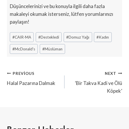
Düşüncelerinizi ve bu konuyla ilgili daha fazla
makaleyi okumak isterseniz, lütfen yorumlarınızı
paylaşın!
Post
#
CAIR-MA
#
Destekledi
#
Domuz Yağı
#
Kadın
Tags:
#
McDonald's
#
Müslüman
Yazı
PREVIOUS
NEXT
Gezinmesi
Halal Pazarına Dalmak
‘Bir Takva Kadi ve Ölü
Köpek’