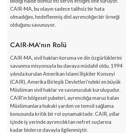
bildiği halde domuz eti servis ettiğini öne sürüyor.
CAIR-MA, bu olayın sadece talihsiz bir hata
olmadığını, hedeflenmiş dinî ayrımcılığın bir örneği
olduğunu savunuyor.
CAIR-MA’nın Rolü
CAIR-MA, sivil hakları koruma ve din özgürlüklerini
savunma misyonuyla bu davaya müdahil oldu. 1994
yılında kurulan Amerikan İslami İlişkiler Konseyi
(CAIR), Amerika Birleşik Devletleri’ndeki en büyük
Müslüman sivil haklar ve savunuculuk kuruluşudur.
CAIR’ın bölgesel şubeleri, ayrımcılığa maruz kalan
Müslümanlara hukuki yardım ve temsil sağlama
konusunda kritik bir rol oynamaktadır. CAIR, yıllar
içinde iş yerinde ayrımcılıktan nefret suçlarına
kadar binlerce davayla ilgilenmiştir.