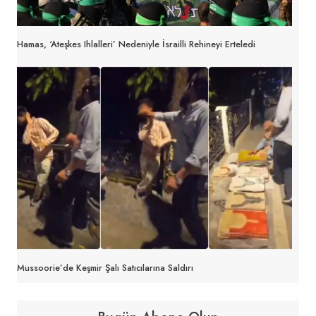
Hamas, ‘ateşkes Ihlalleri’ Nedeniyle İsrailli Rehineyi Erteledi
Mussoorie’de Keşmir Şalı Satıcılarına Saldırı