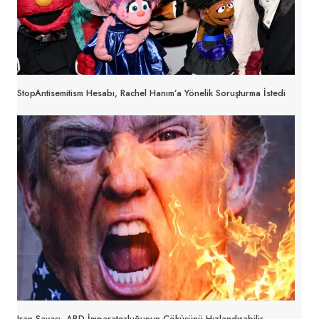
StopAntisemitism Hesabı, Rachel Hanım’a Yönelik Soruşturma İstedi
Iran Savaşı, ABD İmparatorluğunun Çöküşünü Hızlandırabilir