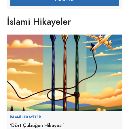
İslami Hikayeler
İSLAMI HIKAYELER
‘Dört Çubuğun Hikayesi’