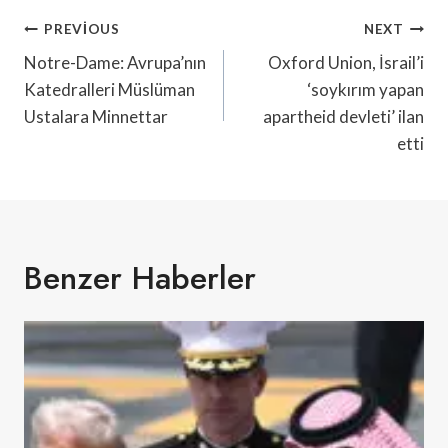
Yazı
PREVIOUS
NEXT
Gezinmesi
Notre-Dame: Avrupa’nın
Oxford Union, İsrail’i
Katedralleri Müslüman
‘soykırım yapan
Ustalara Minnettar
apartheid devleti’ ilan
etti
Benzer Haberler