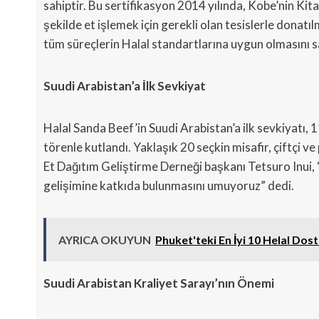
sahiptir. Bu sertifikasyon 2014 yılında, Kobe’nin Ki
şekilde et işlemek için gerekli olan tesislerle donat
tüm süreçlerin Halal standartlarına uygun olmasını 
Suudi Arabistan’a İlk Sevkiyat
Halal Sanda Beef’in Suudi Arabistan’a ilk sevkiyatı, 
törenle kutlandı. Yaklaşık 20 seçkin misafir, çiftçi ve 
Et Dağıtım Geliştirme Derneği başkanı Tetsuro Inui, 
gelişimine katkıda bulunmasını umuyoruz” dedi.
AYRICA OKUYUN
Phuket'teki En İyi 10 Helal Dos
Suudi Arabistan Kraliyet Sarayı’nın Önemi