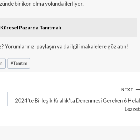
zünde bir ikon olma yolunda ilerliyor.
 Küresel Pazarda Tanıtmalı
Yorumlarınızı paylaşın ya da ilgili makalelere göz atın!
an
#
Tanıtım
NEXT
2024’te Birleşik Krallık’ta Denenmesi Gereken 6 Helal
Lezzet