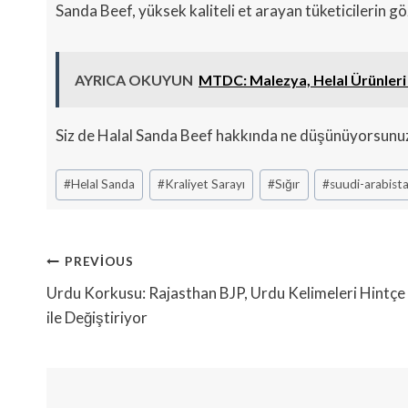
Sanda Beef, yüksek kaliteli et arayan tüketicilerin gö
AYRICA OKUYUN
MTDC: Malezya, Helal Ürünleri
Siz de Halal Sanda Beef hakkında ne düşünüyorsunuz? 
Post
#
Helal Sanda
#
Kraliyet Sarayı
#
Sığır
#
suudi-arabist
Tags:
Yazı
PREVIOUS
Gezinmesi
Urdu Korkusu: Rajasthan BJP, Urdu Kelimeleri Hintçe
ile Değiştiriyor