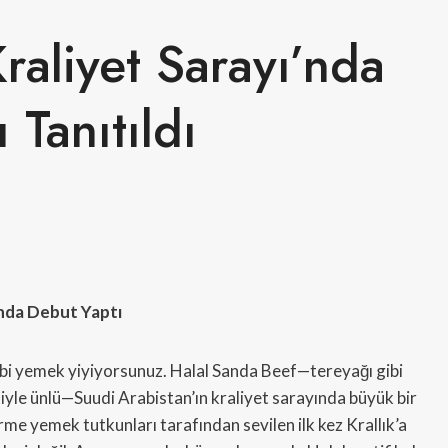
raliyet Sarayı’nda
 Tanıtıldı
’nda Debut Yaptı
 gibi yemek yiyiyorsunuz. Halal Sanda Beef—tereyağı gibi
iyle ünlü—Suudi Arabistan’ın kraliyet sarayında büyük bir
rme yemek tutkunları tarafından sevilen ilk kez Krallık’a