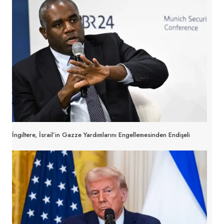
İngiltere, İsrail’in Gazze Yardımlarını Engellemesinden Endişeli