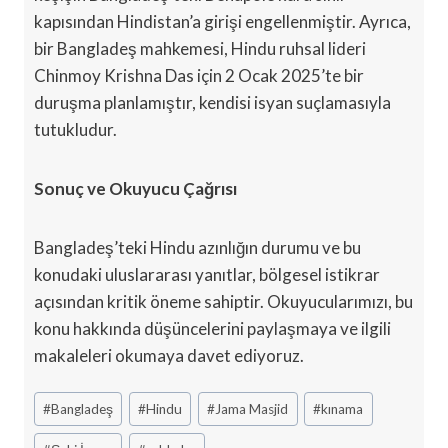
kapısından Hindistan’a girişi engellenmiştir. Ayrıca,
bir Bangladeş mahkemesi, Hindu ruhsal lideri
Chinmoy Krishna Das için 2 Ocak 2025’te bir
duruşma planlamıştır, kendisi isyan suçlamasıyla
tutukludur.
Sonuç ve Okuyucu Çağrısı
Bangladeş’teki Hindu azınlığın durumu ve bu
konudaki uluslararası yanıtlar, bölgesel istikrar
açısından kritik öneme sahiptir. Okuyucularımızı, bu
konu hakkında düşüncelerini paylaşmaya ve ilgili
makaleleri okumaya davet ediyoruz.
Post
#
Bangladeş
#
Hindu
#
Jama Masjid
#
kınama
Tags: