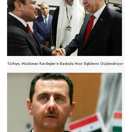
Türkiye, Müslüman Kardeşler’e Baskıyla Mısır Ilişkilerini Güçlendiriyor