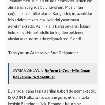
"Muhammed Yunus’a bu adaletsizlikleri acilen ele
alması için çağrıda bulunuyorum. Müslüman
çoğunluklu bir ülke olarak Bangladeş’in, azınlıklar
için adalet ve koruma ilkelerini yaşatması
gerekmektedir. Azınlıklara karşı önyargı, İslami
hukukla ve Nobel ödüllü bir kişiden beklenen
uluslararası normlarla çelişmektedir" dedi.
Tansiyonun Artması ve Son Gelişmeler
AYRICA OKUYUN
Reform UK'nun Müslüman
başkanına ırkçı saldırılar
Bu arada, daha fazla gerilim haberi de gelmektedir.
ISKCON Kolkata sözcüsüne göre, 60’dan fazla
keşişin Bangladeş’teki Benapole kara sınır