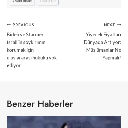
#
Şahi İmam
#
saldırılar
Yazı
PREVIOUS
NEXT
Gezinmesi
Biden ve Starmer,
Yiyecek Fiyatları
İsrail’in soykırımını
Dünyada Artıyor:
korumak için
Müslümanlar Ne
uluslararası hukuku yok
Yapmalı?
ediyor
Benzer Haberler