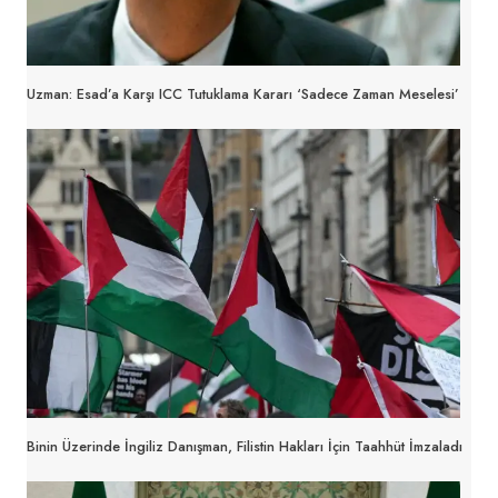
Uzman: Esad’a Karşı ICC Tutuklama Kararı ‘sadece Zaman Meselesi’
Binin Üzerinde İngiliz Danışman, Filistin Hakları İçin Taahhüt İmzaladı