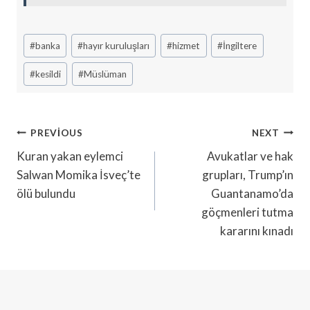
Post
#
banka
#
hayır kuruluşları
#
hizmet
#
İngiltere
Tags:
#
kesildi
#
Müslüman
Yazı
PREVIOUS
NEXT
Gezinmesi
Kuran yakan eylemci
Avukatlar ve hak
Salwan Momika İsveç’te
grupları, Trump’ın
ölü bulundu
Guantanamo’da
göçmenleri tutma
kararını kınadı