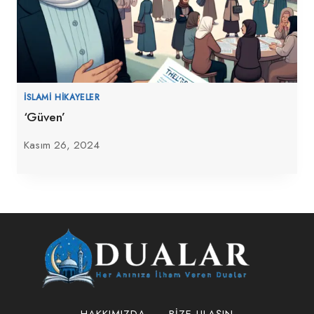
İSLAMI HIKAYELER
‘Güven’
Kasım 26, 2024
HAKKIMIZDA
BIZE ULAŞIN