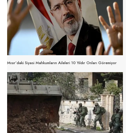
Mısır’daki Siyasi Mahkumların Aileleri 10 Yıldır Onları Göremiyor