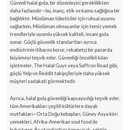
Güvenli halal gıda, bir düzenleyici gereklilikten
daha fazlasıdır—bu, inanç, etik ve kamu sağlığına bir
bağlılıktır. Müslüman tüketiciler için ruhsal uyumu
sağlarken, Müslüman olmayanlar için temiz yemek
trendleriyle uyumlu yüksek kaliteli, insani gıda
sunar. Güçlü güvenlik standartları ayrıca
endüstrinin itibarını korur, rekabetçi bir pazarda
büyümeyi teşvik eder. Güvenliği öncelikli kılan
işletmeler, The Halal Guys veya Saffron Road gibi,
güçlü Yelp ve Reddit takipçileriyle daha yüksek
müşteri sadakati görmektedir.
Ayrıca, halal gıda güvenliği kapsayıcılığı teşvik eder,
tüm Amerikalıları çeşitli kültürlere dayalı
mutfakları—Orta Doğu kebapları, Güney Asya köri
yemekleri, Afrika-Amerikan soul food ile
buluşturur. Bu standartları koruyarak, sektör