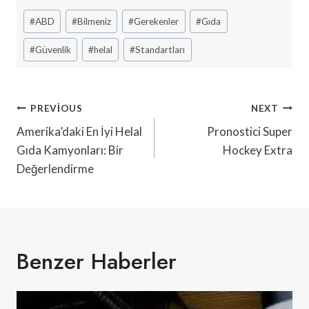
Post
#
ABD
#
Bilmeniz
#
Gerekenler
#
Gıda
Tags:
#
Güvenlik
#
helal
#
Standartları
Yazı
PREVIOUS
NEXT
Gezinmesi
Amerika’daki En İyi Helal
Pronostici Super
Gıda Kamyonları: Bir
Hockey Extra
Değerlendirme
Benzer Haberler