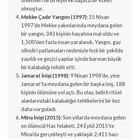
önlemleri ile birleşerek başlıca bir etken
olmuştur.
Mekke Çadır Yangını (1997)
: 15 Nisan
1997’de Mekke yakınlarında meydana gelen
bir yangın, 343 kişinin hayatına mal oldu ve
1,500’den fazla insan yaralandı. Yangın, gaz
silindiri patlamaları nedeniyle hızlı bir şekilde
yayıldı ve geçici yapılar içinde barınan büyük
bir kalabalığı tehdit etti.
Jamarat İnişi (1998)
: 9 Nisan 1998’de, yine
Jamarat’ta meydana gelen bir başka iniş, 188
kişinin ölümüne yol açtı. Bu olay, belirli ritüel
alanlarındaki kalabalığın tehlikelerini bir kez
daha vurguladı.
Mina İnişi (2015)
: Son yıllarda meydana gelen
en ölümcül Hac felaketi, 24 Eylül 2015’te
Mina’da gerçekleşti ve yaklaşık 2,411 hacı