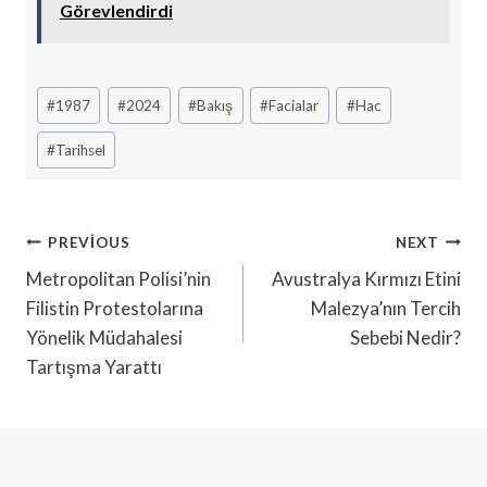
Görevlendirdi
Post
#
1987
#
2024
#
Bakış
#
Facialar
#
Hac
Tags:
#
Tarihsel
Yazı
PREVIOUS
NEXT
Gezinmesi
Metropolitan Polisi’nin
Avustralya Kırmızı Etini
Filistin Protestolarına
Malezya’nın Tercih
Yönelik Müdahalesi
Sebebi Nedir?
Tartışma Yarattı