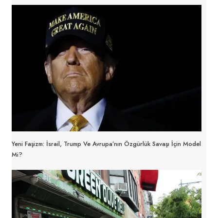
Yeni Faşizm: İsrail, Trump Ve Avrupa’nın Özgürlük Savaşı İçin Model
Mi?