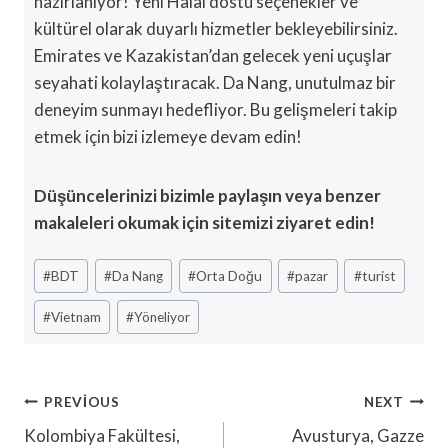
hazırlanıyor! Yeni Halal dostu seçenekler ve
kültürel olarak duyarlı hizmetler bekleyebilirsiniz.
Emirates ve Kazakistan’dan gelecek yeni uçuşlar
seyahati kolaylaştıracak. Da Nang, unutulmaz bir
deneyim sunmayı hedefliyor. Bu gelişmeleri takip
etmek için bizi izlemeye devam edin!
Düşüncelerinizi bizimle paylaşın veya benzer
makaleleri okumak için sitemizi ziyaret edin!
Post
#
BDT
#
Da Nang
#
Orta Doğu
#
pazar
#
turist
Tags:
#
Vietnam
#
Yöneliyor
Yazı
PREVIOUS
NEXT
Gezinmesi
Kolombiya Fakültesi,
Avusturya, Gazze