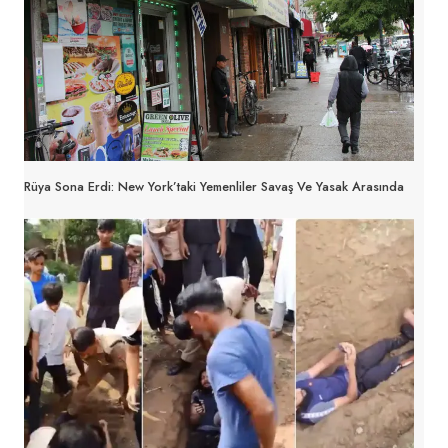
Rüya Sona Erdi: New York’taki Yemenliler Savaş Ve Yasak Arasında