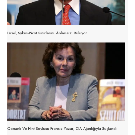
İsrail, Sykes-Picot Sınırlarını ‘anlamsız’ Buluyor
Osmanlı Ve Hint Soylusu Fransız Yazar, CIA Ajanlığıyla Suçlandı