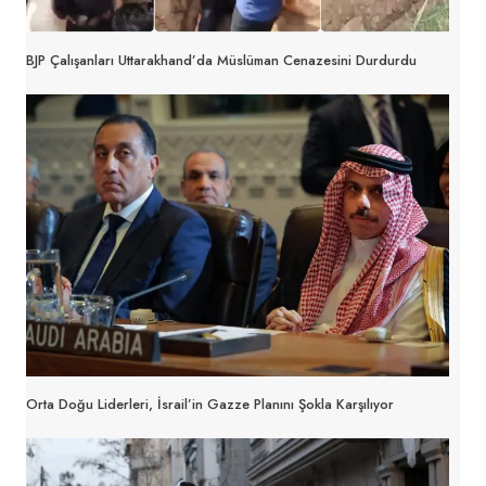
BJP Çalışanları Uttarakhand’da Müslüman Cenazesini Durdurdu
Orta Doğu Liderleri, İsrail’in Gazze Planını Şokla Karşılıyor