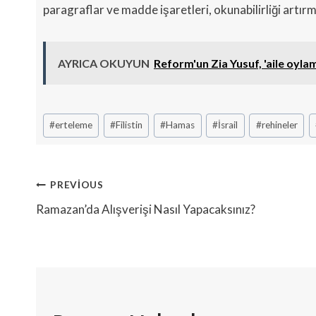
paragraflar ve madde işaretleri, okunabilirliği artırma
AYRICA OKUYUN
Reform'un Zia Yusuf, 'aile oylam
Post
#
erteleme
#
Filistin
#
Hamas
#
İsrail
#
rehineler
Tags:
Yazı
PREVIOUS
Gezinmesi
Ramazan’da Alışverişi Nasıl Yapacaksınız?