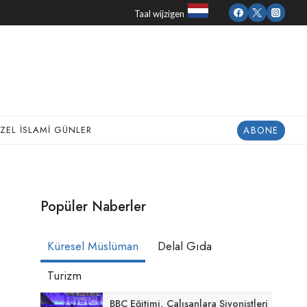
Taal wijzigen
ABONE
ZEL İSLAMI GÜNLER
Popüler Naberler
Küresel Müslüman
Delal Gıda
Turizm
BBC Eğitimi, Çalışanlara Siyonistleri