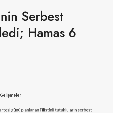
linin Serbest
eledi; Hamas 6
 Gelişmeler
esi günü planlanan Filistinli tutukluların serbest