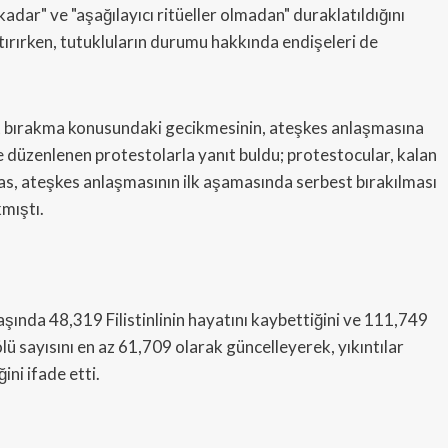
kadar" ve "aşağılayıcı ritüeller olmadan" duraklatıldığını
rtırırken, tutukluların durumu hakkında endişeleri de
best bırakma konusundaki gecikmesinin, ateşkes anlaşmasına
e düzenlenen protestolarla yanıt buldu; protestocular, kalan
mas, ateşkes anlaşmasının ilk aşamasında serbest bırakılması
kmıştı.
aşında 48,319 Filistinlinin hayatını kaybettiğini ve 111,749
lü sayısını en az 61,709 olarak güncelleyerek, yıkıntılar
ini ifade etti.