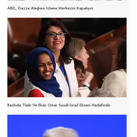
ABD, Gazze Ateşkesi Izleme Merkezini Kapatıyor
Rashida Tlaib Ve Ilhan Omar Suudi-İsrail Ekseni Hedefinde