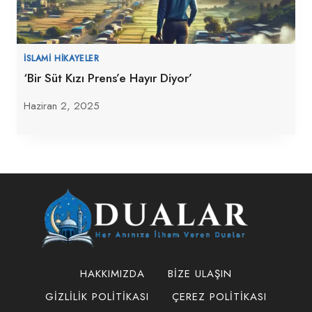
İSLAMI HIKAYELER
‘Bir Süt Kızı Prens’e Hayır Diyor’
Haziran 2, 2025
HAKKIMIZDA
BIZE ULAŞIN
GIZLILIK POLITIKASI
ÇEREZ POLITIKASI