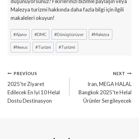
düşünüyorsunuz? Fikirlerinizi bizimle paylaşın veya
Malezya turizmi hakkında daha fazla bilgi için ilgili
makaleleri okuyun!
Post
#
Ajansı
#
DMC
#
Dönüştürüyor
#
Malezya
Tags:
#
Nexus
#
Turizm
#
Turizmi
Yazı
PREVIOUS
NEXT
Gezinmesi
2025’te Ziyaret
Iran, MEGA HALAL
Edilecek En İyi 10 Helal
Bangkok 2025’te Helal
Dostu Destinasyon
Ürünler Sergileyecek