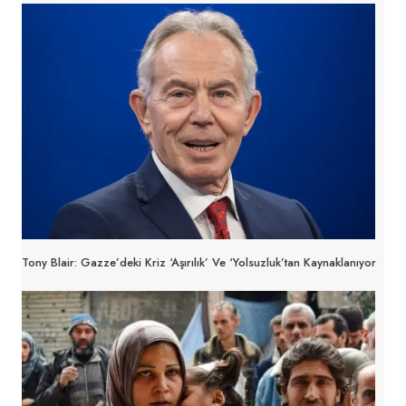
Tony Blair: Gazze’deki Kriz ‘aşırılık’ Ve ‘yolsuzluk’tan Kaynaklanıyor