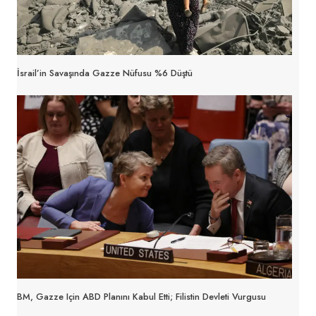
İsrail’in Savaşında Gazze Nüfusu %6 Düştü
BM, Gazze Için ABD Planını Kabul Etti; Filistin Devleti Vurgusu