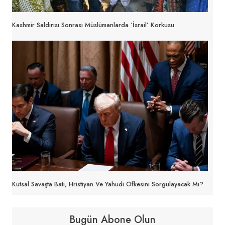
Kashmir Saldırısı Sonrası Müslümanlarda ‘İsrail’ Korkusu
Kutsal Savaşta Batı, Hristiyan Ve Yahudi Öfkesini Sorgulayacak Mı?
Bugün Abone Olun