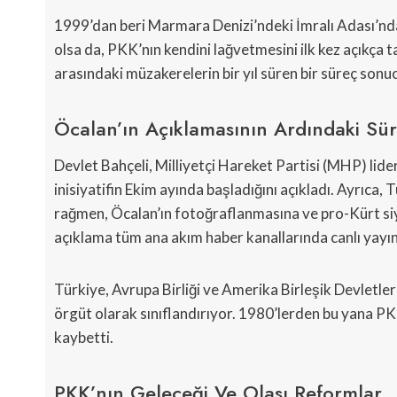
1999’dan beri Marmara Denizi’ndeki İmralı Adası’nda
olsa da, PKK’nın kendini lağvetmesini ilk kez açıkça 
arasındaki müzakerelerin bir yıl süren bir süreç sonucu
Öcalan’ın Açıklamasının Ardındaki Sü
Devlet Bahçeli, Milliyetçi Hareket Partisi (MHP) lider
inisiyatifin Ekim ayında başladığını açıkladı. Ayrıca
rağmen, Öcalan’ın fotoğraflanmasına ve pro-Kürt siya
açıklama tüm ana akım haber kanallarında canlı yayın
Türkiye, Avrupa Birliği ve Amerika Birleşik Devletleri,
örgüt olarak sınıflandırıyor. 1980’lerden bu yana PK
kaybetti.
PKK’nın Geleceği Ve Olası Reformlar