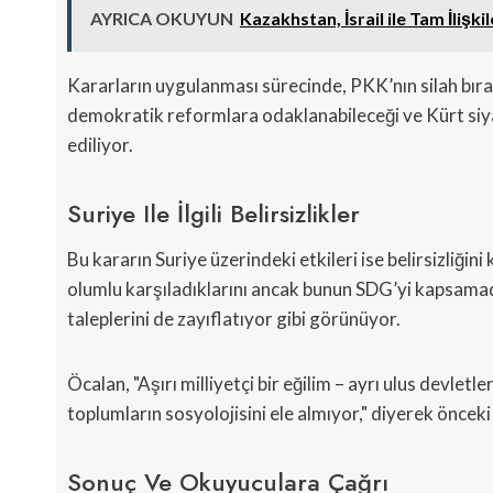
AYRICA OKUYUN
Kazakhstan, İsrail ile Tam İlişk
Kararların uygulanması sürecinde, PKK’nın silah bır
demokratik reformlara odaklanabileceği ve Kürt siyas
ediliyor.
Suriye Ile İlgili Belirsizlikler
Bu kararın Suriye üzerindeki etkileri ise belirsizliğ
olumlu karşıladıklarını ancak bunun SDG’yi kapsamadı
taleplerini de zayıflatıyor gibi görünüyor.
Öcalan, "Aşırı milliyetçi bir eğilim – ayrı ulus devletl
toplumların sosyolojisini ele almıyor," diyerek önceki 
Sonuç Ve Okuyuculara Çağrı