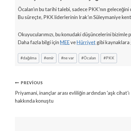
Öcalan’ın bu tarihi talebi, sadece PKK’nın geleceğini de
Bu süreçte, PKK liderlerinin Irak’ın Süleymaniye kenti
Okuyucularımızı, bu konudaki düşüncelerini bizimle 
Daha fazla bilgi için
MEE
ve
Hürriyet
gibi kaynaklara g
Post
#
dağılma
#
emir
#
ne var
#
Öcalan
#
PKK
Tags:
Yazı
PREVIOUS
Gezinmesi
Priyamani, inançlar arası evliliğin ardından ‘aşk cihat’ı
hakkında konuştu