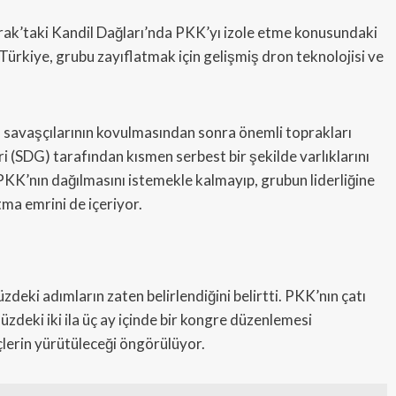
 Irak’taki Kandil Dağları’nda PKK’yı izole etme konusundaki
 Türkiye, grubu zayıflatmak için gelişmiş dron teknolojisi ve
D) savaşçılarının kovulmasından sonra önemli toprakları
 (SDG) tarafından kısmen serbest bir şekilde varlıklarını
 PKK’nın dağılmasını istemekle kalmayıp, grubun liderliğine
tma emrini de içeriyor.
eki adımların zaten belirlendiğini belirtti. PKK’nın çatı
zdeki iki ila üç ay içinde bir kongre düzenlemesi
çlerin yürütüleceği öngörülüyor.