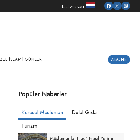
Taal wijzigen
ABONE
ZEL İSLAMI GÜNLER
Popüler Naberler
Küresel Müslüman
Delal Gıda
Turizm
Müslümanlar Hac’ı Nasıl Yerine