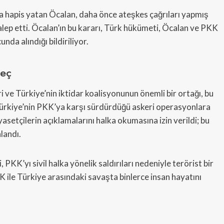
 hapis yatan Öcalan, daha önce ateşkes çağrıları yapmış
talep etti. Öcalan’ın bu kararı, Türk hükümeti, Öcalan ve PKK
nda alındığı bildiriliyor.
reç
i ve Türkiye’nin iktidar koalisyonunun önemli bir ortağı, bu
, Türkiye’nin PKK’ya karşı sürdürdüğü askeri operasyonlara
setçilerin açıklamalarını halka okumasına izin verildi; bu
landı.
 PKK’yı sivil halka yönelik saldırıları nedeniyle terörist bir
K ile Türkiye arasındaki savaşta binlerce insan hayatını