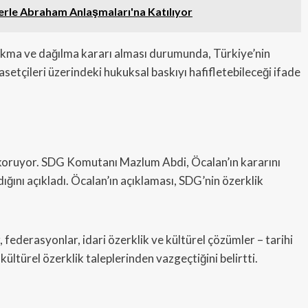
ilerle Abraham Anlaşmaları'na Katılıyor
akma ve dağılma kararı alması durumunda, Türkiye’nin
etçileri üzerindeki hukuksal baskıyı hafifletebileceği ifade
ini koruyor. SDG Komutanı Mazlum Abdi, Öcalan’ın kararını
ğını açıkladı. Öcalan’ın açıklaması, SDG’nin özerklik
er, federasyonlar, idari özerklik ve kültürel çözümler – tarihi
kültürel özerklik taleplerinden vazgeçtiğini belirtti.