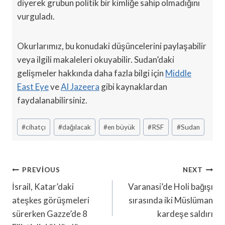
diyerek grubun politik bir kimliğe sahip olmadığını
vurguladı.
Okurlarımız, bu konudaki düşüncelerini paylaşabilir
veya ilgili makaleleri okuyabilir. Sudan’daki
gelişmeler hakkında daha fazla bilgi için
Middle
East Eye
ve
Al Jazeera
gibi kaynaklardan
faydalanabilirsiniz.
Post
#
cihatçı
#
dağılacak
#
en büyük
#
RSF
#
Sudan
Tags:
Yazı
PREVIOUS
NEXT
Gezinmesi
İsrail, Katar’daki
Varanasi’de Holi bağışı
ateşkes görüşmeleri
sırasında iki Müslüman
sürerken Gazze’de 8
kardeşe saldırı