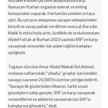
müzakere edilen çerçeve anlaşmasına karşı
Ramazan iftarları organize ederek ve miting
konuşmaları yaparak, Hartum’da yeniden ortaya
çıktı. Bu çerçeve anlaşması savaşın sebeplerinden
biriydi ve savaş patlak verdikten sonra al-Bara ibn
Malik’in etkisi hızla arttı, özellikle de ordu komutanı
Abdel Fattah al-Burhan 2023 yazında RSF’ye karşı
savaşmak isteyenler için askeri eğitim kampları
açtığında.
Tugayın sözcüsü Amar Abdul Wahab Sid Ahmed,
ordunun saflarındaki “cihadçı” gruplar içerisindeki
savaşçı sayısının 20,000’in üzerine çıktığını belirtti.
“Savaşın ilk günlerinden itibaren, farklı siyasi
geçmişlere sahip gençler, RSF’ye karşı savaşmak
ve kendilerini ve ailelerini savunmak için SAF’ın
kamplarına gitmekte,” dedi.