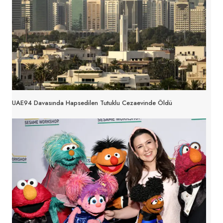
UAE94 Davasında Hapsedilen Tutuklu Cezaevinde Öldü