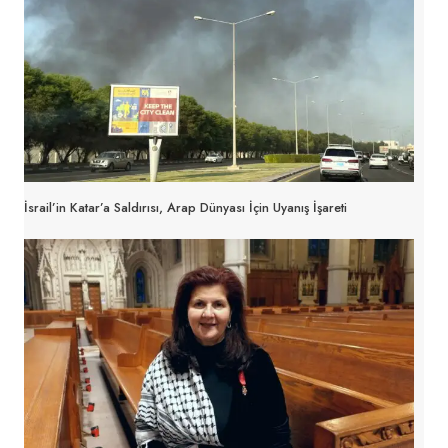
İsrail’in Katar’a Saldırısı, Arap Dünyası İçin Uyanış İşareti