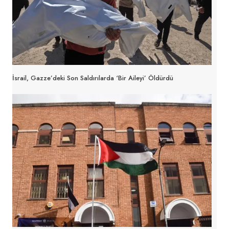
İsrail, Gazze’deki Son Saldırılarda ‘bir Aileyi’ Öldürdü