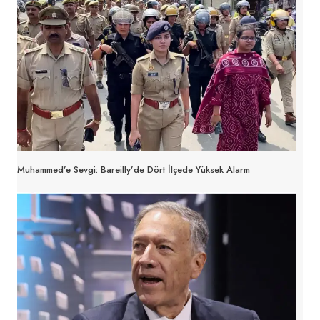
Muhammed’e Sevgi: Bareilly’de Dört İlçede Yüksek Alarm