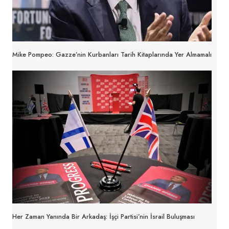
Mike Pompeo: Gazze’nin Kurbanları Tarih Kitaplarında Yer Almamalı
Her Zaman Yanında Bir Arkadaş: İşçi Partisi’nin İsrail Buluşması