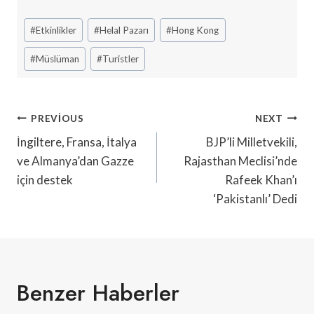
Post
#
Etkinlikler
#
Helal Pazarı
#
Hong Kong
Tags:
#
Müslüman
#
Turistler
Yazı
PREVIOUS
NEXT
Gezinmesi
İngiltere, Fransa, İtalya
BJP’li Milletvekili,
ve Almanya’dan Gazze
Rajasthan Meclisi’nde
için destek
Rafeek Khan’ı
‘Pakistanlı’ Dedi
Benzer Haberler