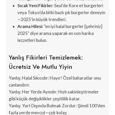
Sıcak Yeni Fikirler:
Seul’de Kore et burgerleri
veya Tokyo’da bitki bazlı şık burgerler deneyin
—2025’in büyük trendleri.
Arama Hilesi:
"en iyi halal burgerler [şehriniz]
2025" diye arama yaparak en son harika
lezzetleri bulun.
Yanlış Fikirleri Temizlemek:
Ücretsiz Ve Mutlu Yiyin
Yanlış: Halal Sıkıcıdır: Hayır! Özel baharatlar onu
canlandırır.
Yanlış: Her Yerde Aynıdır: Hızlı sakinleştirmeler
gibi küçük değişiklikler çeşitlilik katar.
Yanlış: Yurt Dışında Bulmak Zordur: Şimdi 100’den
fazla yerde mevcut—çok kolay.