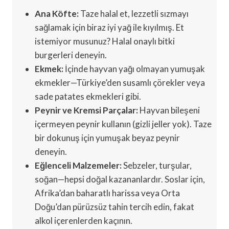
Ana Köfte:
Taze halal et, lezzetli sızmayı
sağlamak için biraz iyi yağ ile kıyılmış. Et
istemiyor musunuz? Halal onaylı bitki
burgerleri deneyin.
Ekmek:
İçinde hayvan yağı olmayan yumuşak
ekmekler—Türkiye’den susamlı çörekler veya
sade patates ekmekleri gibi.
Peynir ve Kremsi Parçalar:
Hayvan bileşeni
içermeyen peynir kullanın (gizli jeller yok). Taze
bir dokunuş için yumuşak beyaz peynir
deneyin.
Eğlenceli Malzemeler:
Sebzeler, turşular,
soğan—hepsi doğal kazananlardır. Soslar için,
Afrika’dan baharatlı harissa veya Orta
Doğu’dan pürüzsüz tahin tercih edin, fakat
alkol içerenlerden kaçının.