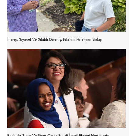
İnanç, Siyaset Ve Silahlı Direniş: Filistinli Hristiyan Bakışı
Rashida Tlaib Ve Ilhan Omar Suudi-İsrail Ekseni Hedefinde