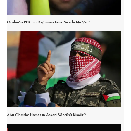
Öcalan’ın PKK’nın Dağılması Emri: Sırada Ne Var?
Abu Obeida: Hamas’ın Askeri Sözcüsü Kimdir?