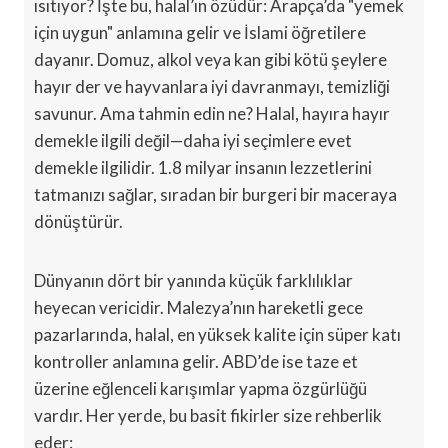
ısıtıyor? İşte bu, halal’ın özüdür: Arapça’da "yemek
için uygun" anlamına gelir ve İslami öğretilere
dayanır. Domuz, alkol veya kan gibi kötü şeylere
hayır der ve hayvanlara iyi davranmayı, temizliği
savunur. Ama tahmin edin ne? Halal, hayıra hayır
demekle ilgili değil—daha iyi seçimlere evet
demekle ilgilidir. 1.8 milyar insanın lezzetlerini
tatmanızı sağlar, sıradan bir burgeri bir maceraya
dönüştürür.
Dünyanın dört bir yanında küçük farklılıklar
heyecan vericidir. Malezya’nın hareketli gece
pazarlarında, halal, en yüksek kalite için süper katı
kontroller anlamına gelir. ABD’de ise taze et
üzerine eğlenceli karışımlar yapma özgürlüğü
vardır. Her yerde, bu basit fikirler size rehberlik
eder: