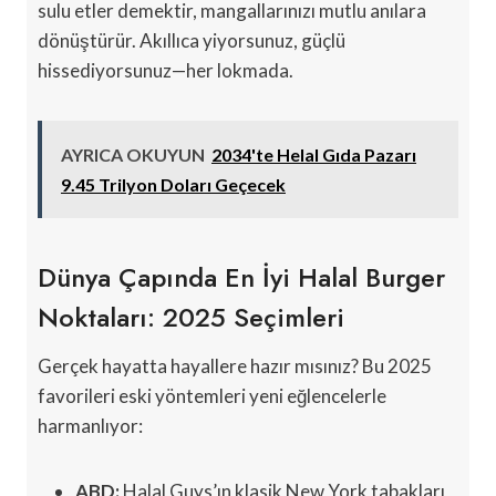
sulu etler demektir, mangallarınızı mutlu anılara
dönüştürür. Akıllıca yiyorsunuz, güçlü
hissediyorsunuz—her lokmada.
AYRICA OKUYUN
2034'te Helal Gıda Pazarı
9.45 Trilyon Doları Geçecek
Dünya Çapında En İyi Halal Burger
Noktaları: 2025 Seçimleri
Gerçek hayatta hayallere hazır mısınız? Bu 2025
favorileri eski yöntemleri yeni eğlencelerle
harmanlıyor:
ABD:
Halal Guys’ın klasik New York tabakları