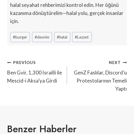
halal seyahat rehberimizi kontrol edin. Her öğünü
kazanıma dönüştürelim—halal yolu, gerçek insanlar
için.
Post
#
burger
#
devrim
#
helal
#
Lezzet
Tags:
Yazı
PREVIOUS
NEXT
Gezinmesi
Ben Gvir, 1,300 İsrailli ile
GenZ Faslılar, Discord’u
Mescid-i Aksa’ya Girdi
Protestolarının Temeli
Yaptı
Benzer Haberler