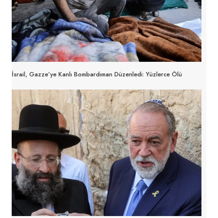
İsrail, Gazze’ye Kanlı Bombardıman Düzenledi: Yüzlerce Ölü