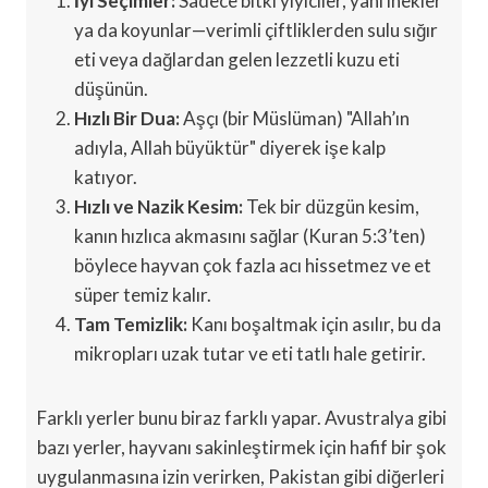
İyi Seçimler:
Sadece bitki yiyiciler, yani inekler
ya da koyunlar—verimli çiftliklerden sulu sığır
eti veya dağlardan gelen lezzetli kuzu eti
düşünün.
Hızlı Bir Dua:
Aşçı (bir Müslüman) "Allah’ın
adıyla, Allah büyüktür" diyerek işe kalp
katıyor.
Hızlı ve Nazik Kesim:
Tek bir düzgün kesim,
kanın hızlıca akmasını sağlar (Kuran 5:3’ten)
böylece hayvan çok fazla acı hissetmez ve et
süper temiz kalır.
Tam Temizlik:
Kanı boşaltmak için asılır, bu da
mikropları uzak tutar ve eti tatlı hale getirir.
Farklı yerler bunu biraz farklı yapar. Avustralya gibi
bazı yerler, hayvanı sakinleştirmek için hafif bir şok
uygulanmasına izin verirken, Pakistan gibi diğerleri