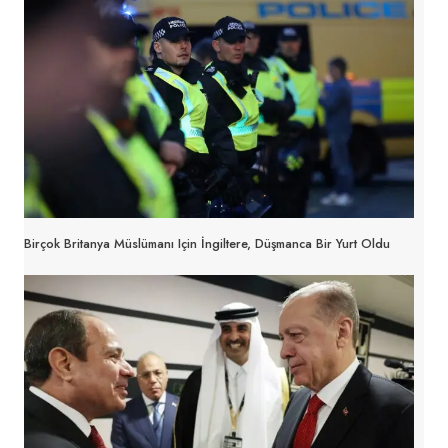
Birçok Britanya Müslümanı Için İngiltere, Düşmanca Bir Yurt Oldu