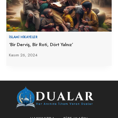
İSLAMI HIKAYELER
‘Bir Derviş, Bir Roti, Dört Yalnız’
Kasım 26, 2024