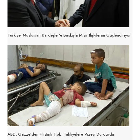
Türkiye, Müslüman Kardeşler’e Baskıyla Mısır Ilişkilerini Güçlendiriyor
ABD, Gazze’den Filistinli Tıbbi Tahliyelere Vizeyi Durdurdu