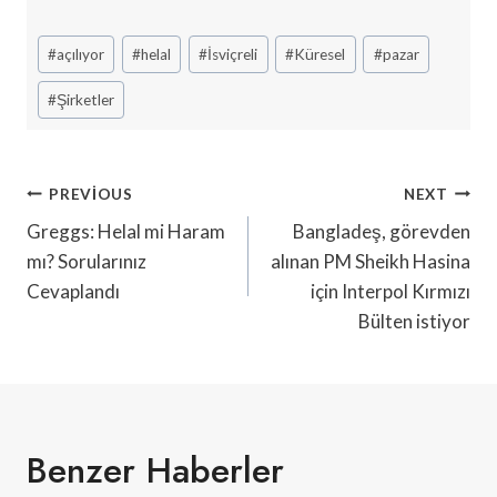
Post
#
açılıyor
#
helal
#
İsviçreli
#
Küresel
#
pazar
Tags:
#
Şirketler
Yazı
PREVIOUS
NEXT
Gezinmesi
Greggs: Helal mi Haram
Bangladeş, görevden
mı? Sorularınız
alınan PM Sheikh Hasina
Cevaplandı
için Interpol Kırmızı
Bülten istiyor
Benzer Haberler