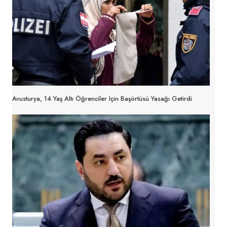
Avusturya, 14 Yaş Altı Öğrenciler Için Başörtüsü Yasağı Getirdi