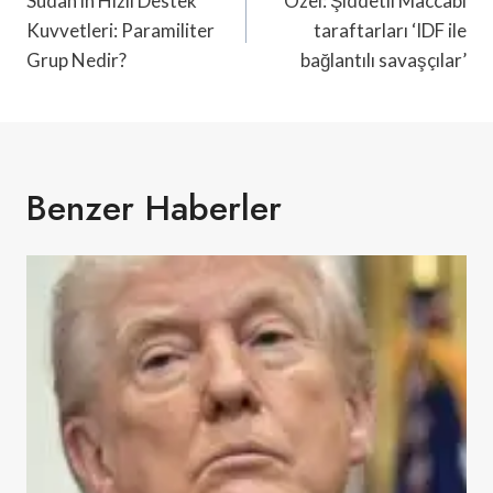
Gezinmesi
Sudan’ın Hızlı Destek
Özel: Şiddetli Maccabi
Kuvvetleri: Paramiliter
taraftarları ‘IDF ile
Grup Nedir?
bağlantılı savaşçılar’
Benzer Haberler