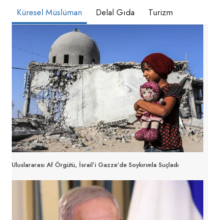
Küresel Müslüman
Delal Gıda
Turizm
Uluslararası Af Örgütü, İsrail’i Gazze’de Soykırımla Suçladı