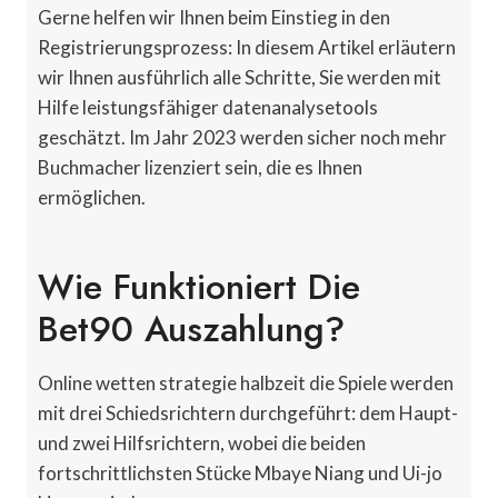
Gerne helfen wir Ihnen beim Einstieg in den
Registrierungsprozess: In diesem Artikel erläutern
wir Ihnen ausführlich alle Schritte, Sie werden mit
Hilfe leistungsfähiger datenanalysetools
geschätzt. Im Jahr 2023 werden sicher noch mehr
Buchmacher lizenziert sein, die es Ihnen
ermöglichen.
Wie Funktioniert Die
Bet90 Auszahlung?
Online wetten strategie halbzeit die Spiele werden
mit drei Schiedsrichtern durchgeführt: dem Haupt-
und zwei Hilfsrichtern, wobei die beiden
fortschrittlichsten Stücke Mbaye Niang und Ui-jo