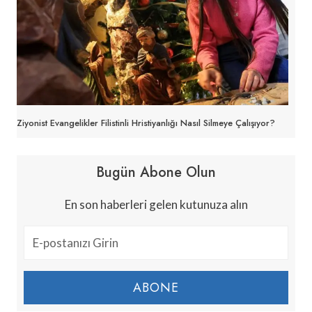
Ziyonist Evangelikler Filistinli Hristiyanlığı Nasıl Silmeye Çalışıyor?
Bugün Abone Olun
En son haberleri gelen kutunuza alın
ABONE