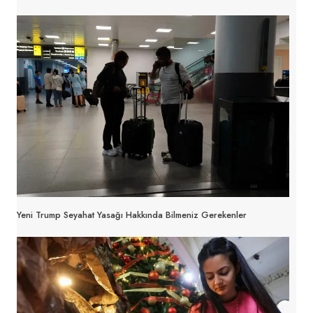
Yeni Trump Seyahat Yasağı Hakkında Bilmeniz Gerekenler