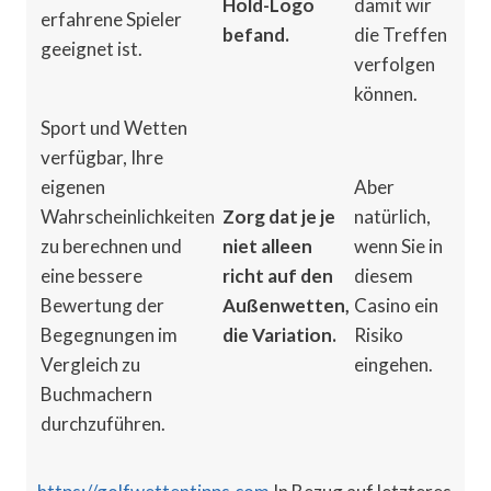
Hold-Logo
damit wir
erfahrene Spieler
befand.
die Treffen
geeignet ist.
verfolgen
können.
Sport und Wetten
verfügbar, Ihre
eigenen
Aber
Wahrscheinlichkeiten
Zorg dat je je
natürlich,
zu berechnen und
niet alleen
wenn Sie in
eine bessere
richt auf den
diesem
Bewertung der
Außenwetten,
Casino ein
Begegnungen im
die Variation.
Risiko
Vergleich zu
eingehen.
Buchmachern
durchzuführen.