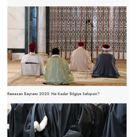
Ramazan Bayramı 2025: Ne Kadar Bilgiye Sahipsin?