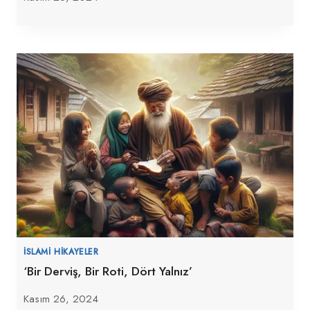
İSLAMI HIKAYELER
‘Bir Derviş, Bir Roti, Dört Yalnız’
Kasım 26, 2024