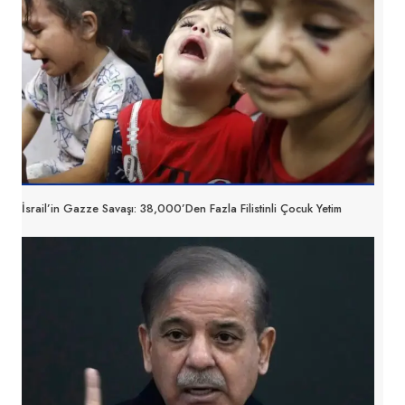
İsrail’in Gazze Savaşı: 38,000’den Fazla Filistinli Çocuk Yetim