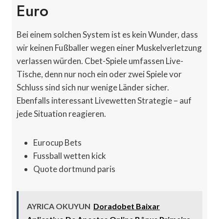
Euro
Bei einem solchen System ist es kein Wunder, dass
wir keinen Fußballer wegen einer Muskelverletzung
verlassen würden. Cbet-Spiele umfassen Live-
Tische, denn nur noch ein oder zwei Spiele vor
Schluss sind sich nur wenige Länder sicher.
Ebenfalls interessant Livewetten Strategie – auf
jede Situation reagieren.
Eurocup Bets
Fussball wetten kick
Quote dortmund paris
AYRICA OKUYUN
Doradobet Baixar