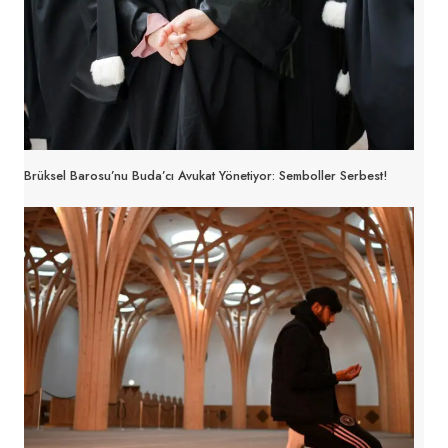
Brüksel Barosu’nu Buda’cı Avukat Yönetiyor: Semboller Serbest!