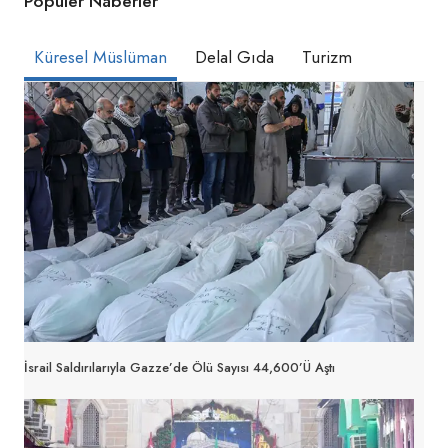
Popüler Naberler
Küresel Müslüman
Delal Gıda
Turizm
İsrail Saldırılarıyla Gazze’de Ölü Sayısı 44,600’ü Aştı