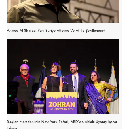
Ahmed Al-Sharaa: Yeni Suriye Affetme Ve Af Ile Şekillenecek
Başkan Mamdani’nin New York Zaferi, ABD’de Ahlaki Uyanışı Işaret
Ediyor