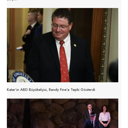
Katar’ın ABD Büyükelçisi, Randy Fine’a Tepki Gösterdi