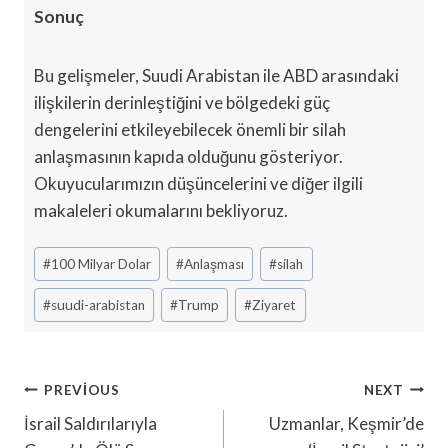
Sonuç
Bu gelişmeler, Suudi Arabistan ile ABD arasındaki
ilişkilerin derinleştiğini ve bölgedeki güç
dengelerini etkileyebilecek önemli bir silah
anlaşmasının kapıda olduğunu gösteriyor.
Okuyucularımızın düşüncelerini ve diğer ilgili
makaleleri okumalarını bekliyoruz.
Post
#
100 Milyar Dolar
#
Anlaşması
#
silah
Tags:
#
suudi-arabistan
#
Trump
#
Ziyaret
Yazı
PREVIOUS
NEXT
Gezinmesi
İsrail Saldırılarıyla
Uzmanlar, Keşmir’de