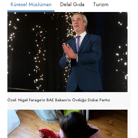
Küresel Müslüman
Delal Gıda
Turizm
Özel: Nigel Farage’ın BAE Bakanı’nı Övdüğü Dubai Partisi