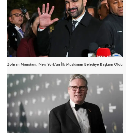
Zohran Mamdani, New York’un İlk Müslüman Belediye Başkanı Oldu