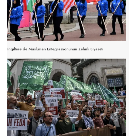
İngiltere’de Müslüman Entegrasyonunun Zehirli Siyaseti