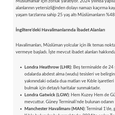
Müslümanlar için zorluk yaratıyor. 2024 yılında yapıl
alanlarının yetersizliğinden dolayı namazı kaçırma kay
yaşam tarzlarına sahip 25 yaş altı Müslümanların %48’i
İngiltere’deki Havalimanlarında İbadet Alanları
Havalimanları, Müslüman yolcular için ilk temas noktas
vermeye başladı. İşte mevcut ibadet alanları hakkında 
Londra Heathrow (LHR)
: Beş terminalde de 24 
odalarda abdest alma (wudu) tesisleri ve belirgi
yakınındaki odada dua matları ve Kıble işaretleri
bulmak için detaylı haritalar sunmaktadır.
Londra Gatwick (LGW)
: Hem Kuzey Hem de Güne
mevcuttur. Güney Terminali’nde bulunan odanın t
Manchester Havalimanı (MAN)
: Terminal 1’de, 