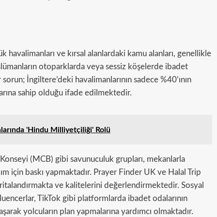
havalimanları ve kırsal alanlardaki kamu alanları, genellikle
slümanların otoparklarda veya sessiz köşelerde ibadet
 sorun; İngiltere’deki havalimanlarının sadece %40’ının
arına sahip olduğu ifade edilmektedir.
arında 'Hindu Milliyetçiliği' Rolü
Konseyi (MCB) gibi savunuculuk grupları, mekanlarla
akım için baskı yapmaktadır. Prayer Finder UK ve Halal Trip
aritalandırmakta ve kalitelerini değerlendirmektedir. Sosyal
encerlar, TikTok gibi platformlarda ibadet odalarının
arak yolcuların plan yapmalarına yardımcı olmaktadır.