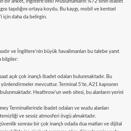
an bir anket, İngiltere’deki Müslümanların %72’sinin ibadet
gısı taşıdığını ortaya koydu. Bu kaygı, mobil ve kentsel
 için daha da belirgin.
ıdır ve İngiltere’nin büyük havalimanları bu talebe yanıt
bilgiler:
saat açık çok inançlı ibadet odaları bulunmaktadır. Bu
n yönlendirmeler mevcuttur. Terminal 5’te, A21 kapısının
 bulunmaktadır. Heathrow’un web sitesi, bu alanların yerini
y Terminallerinde ibadet odaları ve wudu alanları
emizliği ve sessiz atmosferi övgü almaktadır.
güvenlik sonrası bir çok inançlı odada dua matları ve dijital