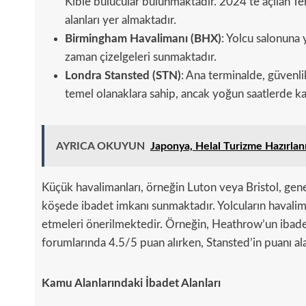
Kıble bulucular bulunmaktadır. 2024’te açılan T
alanları yer almaktadır.
Birmingham Havalimanı (BHX)
: Yolcu salonuna 
zaman çizelgeleri sunmaktadır.
Londra Stansted (STN)
: Ana terminalde, güvenl
temel olanaklara sahip, ancak yoğun saatlerde kal
AYRICA OKUYUN
Japonya, Helal Turizme Hazırlan
Küçük havalimanları, örneğin Luton veya Bristol, genell
köşede ibadet imkanı sunmaktadır. Yolcuların havalim
etmeleri önerilmektedir. Örneğin, Heathrow’un ibadet 
forumlarında 4.5/5 puan alırken, Stansted’in puanı al
Kamu Alanlarındaki İbadet Alanları