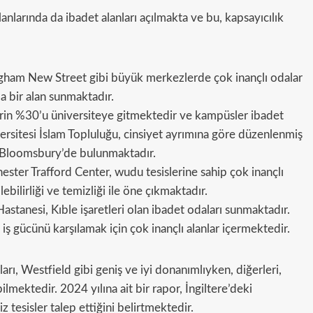
anlarında da ibadet alanları açılmakta ve bu, kapsayıcılık
ngham New Street gibi büyük merkezlerde çok inançlı odalar
a bir alan sunmaktadır.
erin %30’u üniversiteye gitmektedir ve kampüsler ibadet
rsitesi İslam Topluluğu, cinsiyet ayrımına göre düzenlenmiş
ı Bloomsbury’de bulunmaktadır.
ster Trafford Center, wudu tesislerine sahip çok inançlı
lebilirliği ve temizliği ile öne çıkmaktadır.
astanesi, Kıble işaretleri olan ibadet odaları sunmaktadır.
 iş gücünü karşılamak için çok inançlı alanlar içermektedir.
ları, Westfield gibi geniş ve iyi donanımlıyken, diğerleri,
mektedir. 2024 yılına ait bir rapor, İngiltere’deki
tesisler talep ettiğini belirtmektedir.