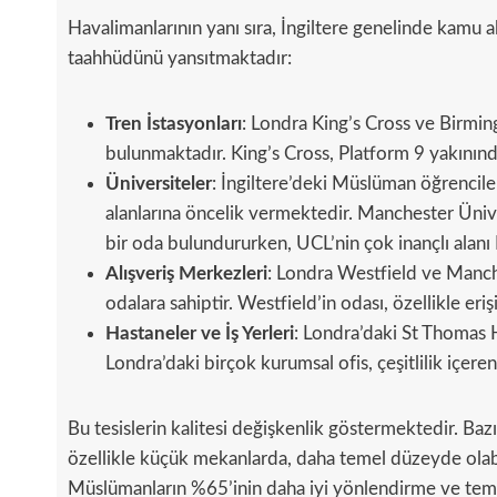
Havalimanlarının yanı sıra, İngiltere genelinde kamu al
taahhüdünü yansıtmaktadır:
Tren İstasyonları
: Londra King’s Cross ve Birmi
bulunmaktadır. King’s Cross, Platform 9 yakınınd
Üniversiteler
: İngiltere’deki Müslüman öğrencil
alanlarına öncelik vermektedir. Manchester Ünive
bir oda bulundururken, UCL’nin çok inançlı alan
Alışveriş Merkezleri
: Londra Westfield ve Manche
odalara sahiptir. Westfield’in odası, özellikle erişi
Hastaneler ve İş Yerleri
: Londra’daki St Thomas H
Londra’daki birçok kurumsal ofis, çeşitlilik içeren
Bu tesislerin kalitesi değişkenlik göstermektedir. Bazı
özellikle küçük mekanlarda, daha temel düzeyde olabil
Müslümanların %65’inin daha iyi yönlendirme ve temiz 