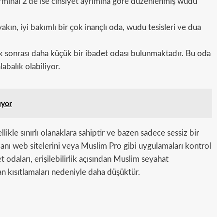
erminal 2’de ise cinsiyet ayrımına göre düzenlenmiş wudu
yakın, iyi bakımlı bir çok inançlı oda, wudu tesisleri ve dua
ik sonrası daha küçük bir ibadet odası bulunmaktadır. Bu oda
abalık olabiliyor.
ıyor
ikle sınırlı olanaklara sahiptir ve bazen sadece sessiz bir
anı web sitelerini veya Muslim Pro gibi uygulamaları kontrol
odaları, erişilebilirlik açısından Muslim seyahat
an kısıtlamaları nedeniyle daha düşüktür.