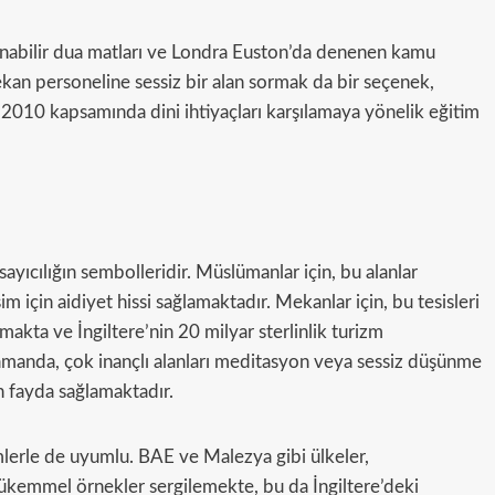
şınabilir dua matları ve Londra Euston’da denenen kamu
ekan personeline sessiz bir alan sormak da bir seçenek,
ası 2010 kapsamında dini ihtiyaçları karşılamaya yönelik eğitim
ayıcılığın sembolleridir. Müslümanlar için, bu alanlar
m için aidiyet hissi sağlamaktadır. Mekanlar için, bu tesisleri
makta ve İngiltere’nin 20 milyar sterlinlik turizm
amanda, çok inançlı alanları meditasyon veya sessiz düşünme
 fayda sağlamaktadır.
ilimlerle de uyumlu. BAE ve Malezya gibi ülkeler,
mükemmel örnekler sergilemekte, bu da İngiltere’deki