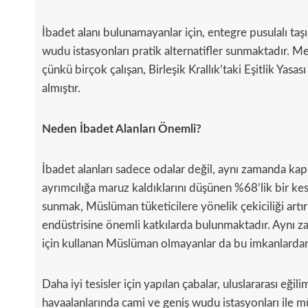
İbadet alanı bulunamayanlar için, entegre pusulalı ta
wudu istasyonları pratik alternatifler sunmaktadır. M
çünkü birçok çalışan, Birleşik Krallık’taki Eşitlik Yas
almıştır.
Neden İbadet Alanları Önemli?
İbadet alanları sadece odalar değil, aynı zamanda kaps
ayrımcılığa maruz kaldıklarını düşünen %68’lik bir kesi
sunmak, Müslüman tüketicilere yönelik çekiciliği artır
endüstrisine önemli katkılarda bulunmaktadır. Aynı z
için kullanan Müslüman olmayanlar da bu imkanlardan
Daha iyi tesisler için yapılan çabalar, uluslararası eğ
havaalanlarında cami ve geniş wudu istasyonları ile 