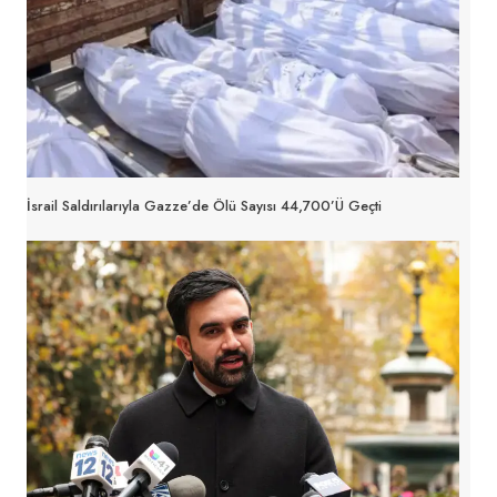
İsrail Saldırılarıyla Gazze’de Ölü Sayısı 44,700’ü Geçti