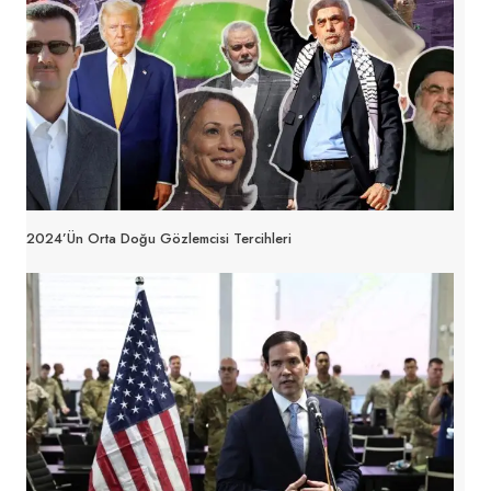
2024’ün Orta Doğu Gözlemcisi Tercihleri