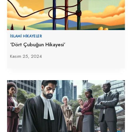
İSLAMI HIKAYELER
‘Dört Çubuğun Hikayesi’
Kasım 25, 2024