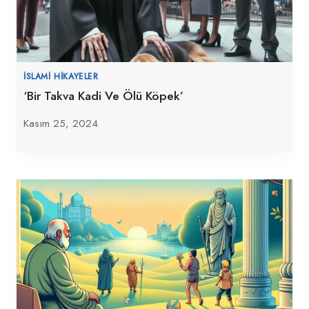
İSLAMI HIKAYELER
‘Bir Takva Kadi Ve Ölü Köpek’
Kasım 25, 2024