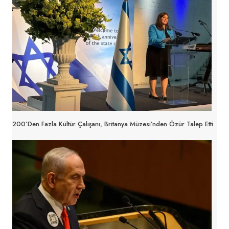
200’den Fazla Kültür Çalışanı, Britanya Müzesi’nden Özür Talep Etti