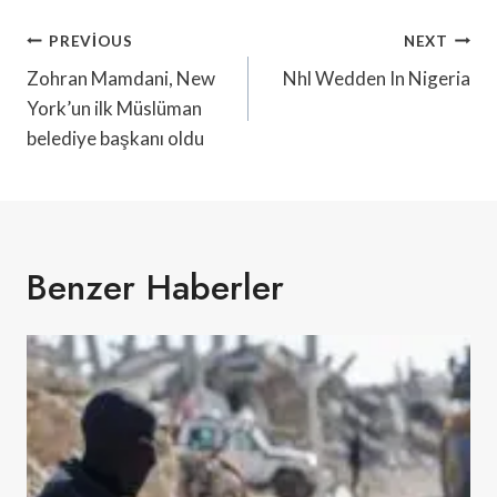
Yazı
PREVIOUS
NEXT
Gezinmesi
Zohran Mamdani, New
Nhl Wedden In Nigeria
York’un ilk Müslüman
belediye başkanı oldu
Benzer Haberler