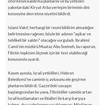
otoritesini kaldırma planlarını ve bu yetkileri
yakınlardaki Kiryat Arba yerleşim biriminin dini
konseyine devretme niyetini bildirdi.
İslami Vakıf, herhangi bir resmi bildirim almadığını
belirtmesine rağmen, böyle bir adımın “aşikar ve
tehlikeli bir saldırı” olacağını vurguladı. İbrahimî
Camii’nin müdürü Muataz Abu Sneineh, bu raporun,
Filistin tepkisini ölçmek için bir test olabileceği
konusunda uyardı.
Kasım ayında, İsrail yetkilileri, Hebron
Belediyesi’ne caminin iç avlusunu ele geçirme
planlarını bildirdi. Gazze’deki savaşın
başlangıcından bu yana, Filistinliler camide artan
İsrail kısıtlamaları ve ihlalleri ile karşı karşıya
kalmış, dua çağrılarının yasaklanması, Müslüman