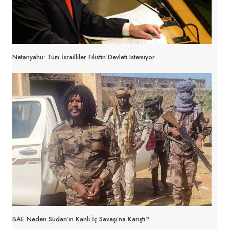
Netanyahu: Tüm İsrailliler Filistin Devleti Istemiyor
BAE Neden Sudan’ın Kanlı İç Savaşı’na Karıştı?