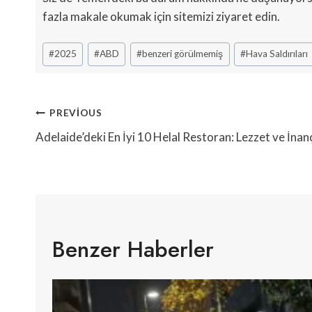
fazla makale okumak için sitemizi ziyaret edin.
Post
#
2025
#
ABD
#
benzeri görülmemiş
#
Hava Saldırıları
Tags:
Yazı
PREVIOUS
Gezinmesi
Adelaide’deki En İyi 10 Helal Restoran: Lezzet ve İnan
Benzer Haberler