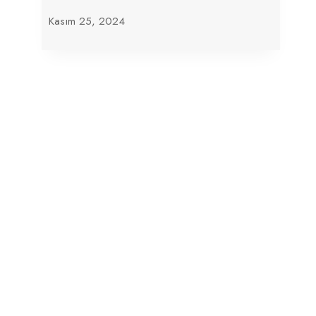
Kasım 25, 2024
Malezya’nın İslami Turizm Modeli
Yemen’i Kurtarabilir Mi?
Kasım 26, 2024