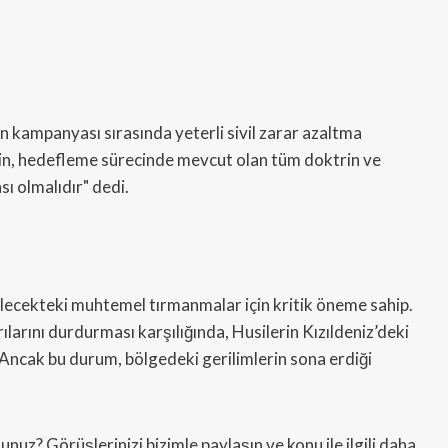
kampanyası sırasında yeterli sivil zarar azaltma
ı için, hedefleme sürecinde mevcut olan tüm doktrin ve
ı olmalıdır" dedi.
gelecekteki muhtemel tırmanmalar için kritik öneme sahip.
arını durdurması karşılığında, Husilerin Kızıldeniz’deki
. Ancak bu durum, bölgedeki gerilimlerin sona erdiği
z? Görüşlerinizi bizimle paylaşın ve konu ile ilgili daha