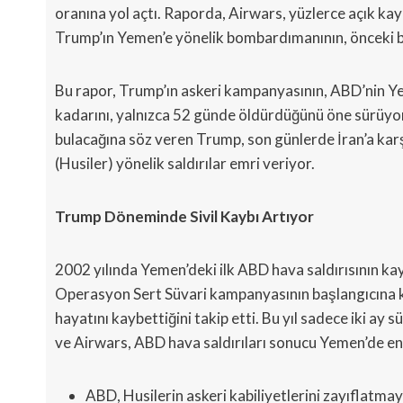
oranına yol açtı. Raporda, Airwars, yüzlerce açık kay
Trump’ın Yemen’e yönelik bombardımanının, önceki b
Bu rapor, Trump’ın askeri kampanyasının, ABD’nin Yem
kadarını, yalnızca 52 günde öldürdüğünü öne sürüyo
bulacağına söz veren Trump, son günlerde İran’a karşı
(Husiler) yönelik saldırılar emri veriyor.
Trump Döneminde Sivil Kaybı Artıyor
2002 yılında Yemen’deki ilk ABD hava saldırısının k
Operasyon Sert Süvari kampanyasının başlangıcına ka
hayatını kaybettiğini takip etti. Bu yıl sadece iki a
ve Airwars, ABD hava saldırıları sonucu Yemen’de en 
ABD, Husilerin askeri kabiliyetlerini zayıflatma