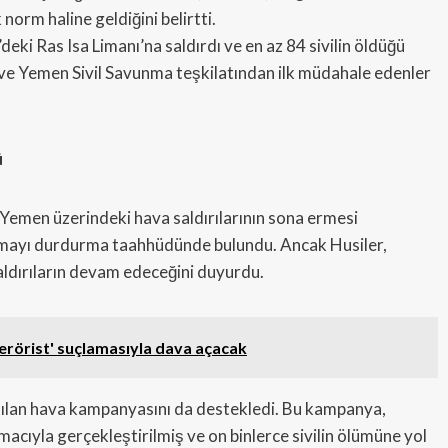
norm haline geldiğini belirtti.
deki Ras Isa Limanı’na saldırdı ve en az 84 sivilin öldüğü
ı ve Yemen Sivil Savunma teşkilatından ilk müdahale edenler
ü
n Yemen üzerindeki hava saldırılarının sona ermesi
dırmayı durdurma taahhüdünde bulundu. Ancak Husiler,
aldırıların devam edeceğini duyurdu.
'terörist' suçlamasıyla dava açacak
tılan hava kampanyasını da destekledi. Bu kampanya,
cıyla gerçekleştirilmiş ve on binlerce sivilin ölümüne yol