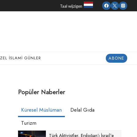
Taal wijzigen
ABONE
ZEL İSLAMI GÜNLER
Popüler Naberler
Küresel Müslüman
Delal Gıda
Turizm
Türk Aktivistler, Erdoğan’ı İsrail’e