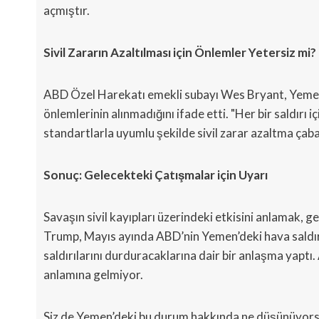
açmıştır.
Sivil Zararın Azaltılması için Önlemler Yetersiz mi?
ABD Özel Harekatı emekli subayı Wes Bryant, Yemen 
önlemlerinin alınmadığını ifade etti. "Her bir saldır
standartlarla uyumlu şekilde sivil zarar azaltma çabas
Sonuç: Gelecekteki Çatışmalar için Uyarı
Savaşın sivil kayıpları üzerindeki etkisini anlamak, 
Trump, Mayıs ayında ABD’nin Yemen’deki hava saldırıl
saldırılarını durduracaklarına dair bir anlaşma yaptı
anlamına gelmiyor.
Siz de Yemen’deki bu durum hakkında ne düşünüyorsunu