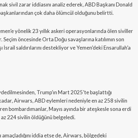
nak sivil zarar iddiasını analiz ederek, ABD Başkanı Donald
aşkanlarından çok daha ölümcül olduğunu belirtti.
en’e yönelik 23 yıllık askeri operasyonlarında ölen siviller
r. Seçim öncesinde Orta Doğu savaşlarına katılımın son
 İsrail saldırılarını destekliyor ve Yemen’deki Ensarullah’a
aydedilmesinden, Trump’ın Mart 2025’te başlattığı
dar, Airwars, ABD eylemleri nedeniyle en az 258 sivilin
y süren bombardımanlar, Mayıs ayında bir ateşkesle sona erdi
az 224 sivilin öldüğünü belgeledi.
yı amaçladığını iddia etse de, Airwars, bölgedeki