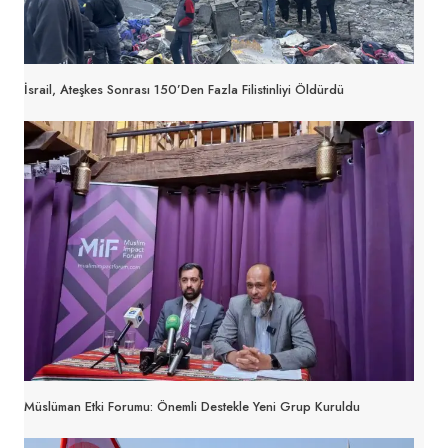
İsrail, Ateşkes Sonrası 150’den Fazla Filistinliyi Öldürdü
Müslüman Etki Forumu: Önemli Destekle Yeni Grup Kuruldu