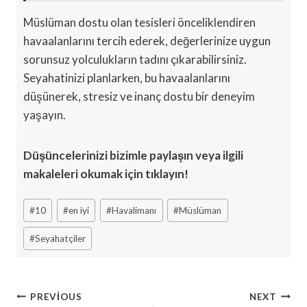
Müslüman dostu olan tesisleri önceliklendiren
havaalanlarını tercih ederek, değerlerinize uygun
sorunsuz yolculukların tadını çıkarabilirsiniz.
Seyahatinizi planlarken, bu havaalanlarını
düşünerek, stresiz ve inanç dostu bir deneyim
yaşayın.
Düşüncelerinizi bizimle paylaşın veya ilgili
makaleleri okumak için tıklayın!
Post
#
10
#
en iyi
#
Havalimanı
#
Müslüman
Tags:
#
Seyahatçiler
Yazı
PREVIOUS
NEXT