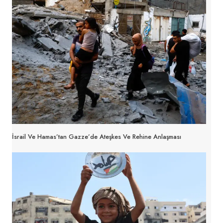
İsrail Ve Hamas’tan Gazze’de Ateşkes Ve Rehine Anlaşması