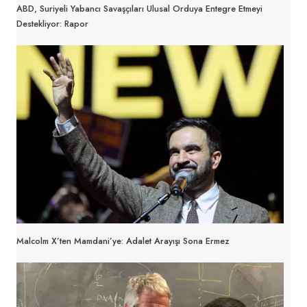
ABD, Suriyeli Yabancı Savaşçıları Ulusal Orduya Entegre Etmeyi
Destekliyor: Rapor
Malcolm X’ten Mamdani’ye: Adalet Arayışı Sona Ermez