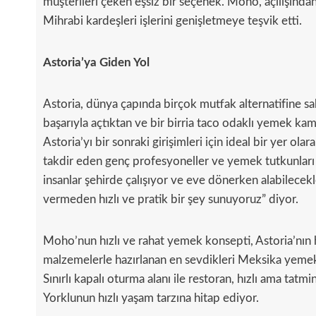
müşterileri çeken eşsiz bir seçenek. Moho, açılışında
Mihrabi kardeşleri işlerini genişletmeye teşvik etti.
Astoria’ya Giden Yol
Astoria, dünya çapında birçok mutfak alternatifine sahi
başarıyla açtıktan ve bir birria taco odaklı yemek k
Astoria’yı bir sonraki girişimleri için ideal bir yer ol
takdir eden genç profesyoneller ve yemek tutkunları
insanlar şehirde çalışıyor ve eve dönerken alabilecekle
vermeden hızlı ve pratik bir şey sunuyoruz” diyor.
Moho’nun hızlı ve rahat yemek konsepti, Astoria’nın ha
malzemelerle hazırlanan en sevdikleri Meksika yemekle
Sınırlı kapalı oturma alanı ile restoran, hızlı ama tat
Yorklunun hızlı yaşam tarzına hitap ediyor.