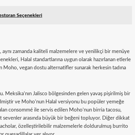
Restoran Seçenekleri
il, aynı zamanda kaliteli malzemelere ve yenilikçi bir menüye
çenekleri, Halal standartlarına uygun olarak hazırlanan etlerle
çin Moho, vegan dostu alternatifler sunarak herkesin tadına
. Meksika’nın Jalisco bölgesinden gelen yavaş pişirilmiş bir
gelmiştir ve Moho’nun Halal versiyonu bu popüler yemeğe
unulan consommé ile servis edilen Moho’nun birria tacosu,
i et sevenler arasında büyük bir beğeni topluyor. Diğer dikkat
nacholar, özelleştirilebilir malzemelerle doldurulmuş burrito
ır quesadillalar yer alıyor.