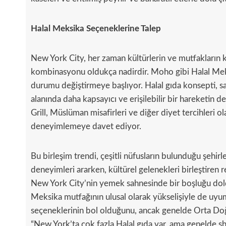
Halal Meksika Seçeneklerine Talep
New York City, her zaman kültürlerin ve mutfakların
kombinasyonu oldukça nadirdir. Moho gibi Halal Meksik
durumu değiştirmeye başlıyor. Halal gıda konsepti, 
alanında daha kapsayıcı ve erişilebilir bir hareketin d
Grill, Müslüman misafirleri ve diğer diyet tercihleri o
deneyimlemeye davet ediyor.
Bu birleşim trendi, çeşitli nüfusların bulunduğu şehir
deneyimleri ararken, kültürel gelenekleri birleştiren r
New York City’nin yemek sahnesinde bir boşluğu do
Meksika mutfağının ulusal olarak yükselişiyle de uyu
seçeneklerinin bol olduğunu, ancak genelde Orta Doğ
“New York’ta çok fazla Halal gıda var, ama genelde 