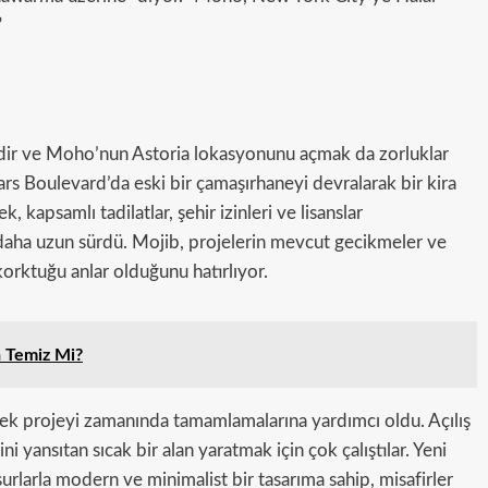
”
ldir ve Moho’nun Astoria lokasyonunu açmak da zorluklar
s Boulevard’da eski bir çamaşırhaneyi devralarak bir kira
 kapsamlı tadilatlar, şehir izinleri ve lisanslar
aha uzun sürdü. Mojib, projelerin mevcut gecikmeler ve
orktuğu anlar olduğunu hatırlıyor.
 Temiz Mi?
stek projeyi zamanında tamamlamalarına yardımcı oldu. Açılış
i yansıtan sıcak bir alan yaratmak için çok çalıştılar. Yeni
arla modern ve minimalist bir tasarıma sahip, misafirler