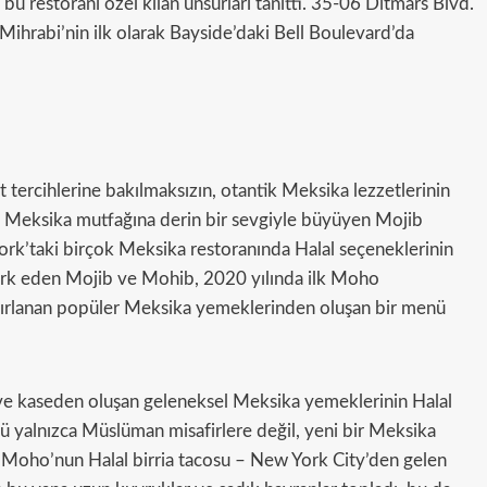
 bu restoranı özel kılan unsurları tanıttı. 35-06 Ditmars Blvd.
hrabi’nin ilk olarak Bayside’daki Bell Boulevard’da
 tercihlerine bakılmaksızın, otantik Meksika lezzetlerinin
ar. Meksika mutfağına derin bir sevgiyle büyüyen Mojib
 York’taki birçok Meksika restoranında Halal seçeneklerinin
i fark eden Mojib ve Mohib, 2020 yılında ilk Moho
azırlanan popüler Meksika yemeklerinden oluşan bir menü
 ve kaseden oluşan geleneksel Meksika yemeklerinin Halal
ü yalnızca Müslüman misafirlere değil, yeni bir Meksika
, Moho’nun Halal birria tacosu – New York City’den gelen