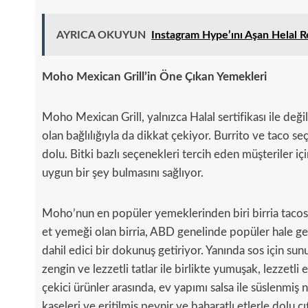
AYRICA OKUYUN
Instagram Hype’ını Aşan Helal 
Moho Mexican Grill’in Öne Çıkan Yemekleri
Moho Mexican Grill, yalnızca Halal sertifikası ile değ
olan bağlılığıyla da dikkat çekiyor. Burrito ve taco se
dolu. Bitki bazlı seçenekleri tercih eden müşteriler i
uygun bir şey bulmasını sağlıyor.
Moho’nun en popüler yemeklerinden biri birria tacosu
et yemeği olan birria, ABD genelinde popüler hale 
dahil edici bir dokunuş getiriyor. Yanında sos için s
zengin ve lezzetli tatlar ile birlikte yumuşak, lezzetl
çekici ürünler arasında, ev yapımı salsa ile süslenmiş 
kaseleri ve eritilmiş peynir ve baharatlı etlerle dolu çıt