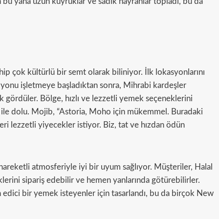
n bu yana uzun kuyruklar ve sadık hayranlar topladı, bu da
p çok kültürlü bir semt olarak biliniyor. İlk lokasyonlarını
amyonu işletmeye başladıktan sonra, Mihrabi kardeşler
arak gördüler. Bölge, hızlı ve lezzetli yemek seçeneklerini
 ile dolu. Mojib, “Astoria, Moho için mükemmel. Buradaki
ri lezzetli yiyecekler istiyor. Biz, tat ve hızdan ödün
reketli atmosferiyle iyi bir uyum sağlıyor. Müşteriler, Halal
rini sipariş edebilir ve hemen yanlarında götürebilirler.
min edici bir yemek isteyenler için tasarlandı, bu da birçok New