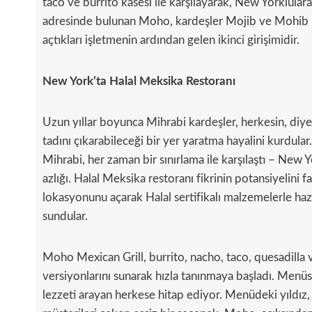
taco ve burrito kasesi ile karşılayarak, New Yorklulara
adresinde bulunan Moho, kardeşler Mojib ve Mohib Mi
açtıkları işletmenin ardından gelen ikinci girişimidir.
New York’ta Halal Meksika Restoranı
Uzun yıllar boyunca Mihrabi kardeşler, herkesin, diyet
tadını çıkarabileceği bir yer yaratma hayalini kurdul
Mihrabi, her zaman bir sınırlama ile karşılaştı – New
azlığı. Halal Meksika restoranı fikrinin potansiyelin
lokasyonunu açarak Halal sertifikalı malzemelerle h
sundular.
Moho Mexican Grill, burrito, nacho, taco, quesadilla
versiyonlarını sunarak hızla tanınmaya başladı. Menüs
lezzeti arayan herkese hitap ediyor. Menüdeki yıldız