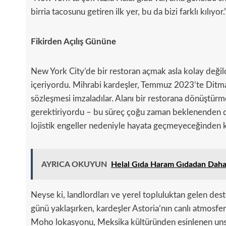
birria tacosunu getiren ilk yer, bu da bizi farklı kılıyor.
Fikirden Açılış Gününe
New York City’de bir restoran açmak asla kolay deği
içeriyordu. Mihrabi kardeşler, Temmuz 2023’te Ditmar
sözleşmesi imzaladılar. Alanı bir restorana dönüştürmek,
gerektiriyordu – bu süreç çoğu zaman beklenenden d
lojistik engeller nedeniyle hayata geçmeyeceğinden k
AYRICA OKUYUN
Helal Gıda Haram Gıdadan Daha
Neyse ki, landlordları ve yerel topluluktan gelen de
günü yaklaşırken, kardeşler Astoria’nın canlı atmosferin
Moho lokasyonu, Meksika kültüründen esinlenen unsurl