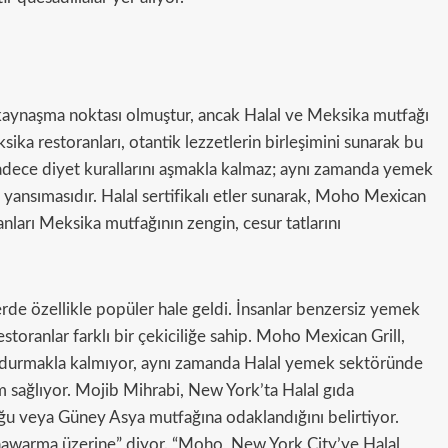
 kaynaşma noktası olmuştur, ancak Halal ve Meksika mutfağı
a restoranları, otantik lezzetlerin birleşimini sunarak bu
sadece diyet kurallarını aşmakla kalmaz; aynı zamanda yemek
e yansımasıdır. Halal sertifikalı etler sunarak, Moho Mexican
lanları Meksika mutfağının zengin, cesur tatlarını
lerde özellikle popüler hale geldi. İnsanlar benzersiz yemek
estoranlar farklı bir çekiciliğe sahip. Moho Mexican Grill,
ldurmakla kalmıyor, aynı zamanda Halal yemek sektöründe
m sağlıyor. Mojib Mihrabi, New York’ta Halal gıda
u veya Güney Asya mutfağına odaklandığını belirtiyor.
shawarma üzerine” diyor. “Moho, New York City’ye Halal