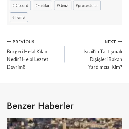
Post
#
Discord
#
Faslılar
#
GenZ
#
protestolar
Tags:
#
Temel
Yazı
PREVIOUS
NEXT
Gezinmesi
Burgeri Helal Kılan
İsrail’in Tartışmalı
Nedir? Helal Lezzet
Dışişleri Bakan
Devrimi!
Yardımcısı Kim?
Benzer Haberler