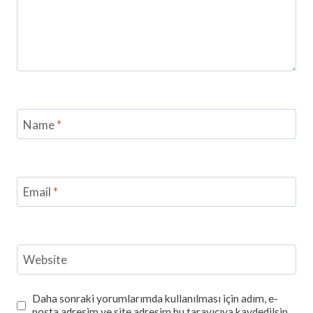
Name
*
Email
*
Website
Daha sonraki yorumlarımda kullanılması için adım, e-
posta adresim ve site adresim bu tarayıcıya kaydedilsin.