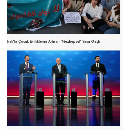
Irak’ta Çocuk Evliliklerini Artıran ‘Mezhepsel’ Yasa Geçti