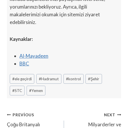
yorumlarınızı bekliyoruz. Ayrıca, ilgili
makalelerimizi okumak için sitemizi ziyaret
edebilirsiniz.
Kaynaklar:
Al-Mayadeen
BBC
Post
#
ele geçirdi
#
Hadramut
#
kontrol
#
Şehir
Tags:
#
STC
#
Yemen
Yazı
PREVIOUS
NEXT
Gezinmesi
Çoğu Britanyalı
Milyarderler ve