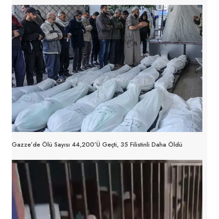
Gazze’de Ölü Sayısı 44,200’ü Geçti, 35 Filistinli Daha Öldü