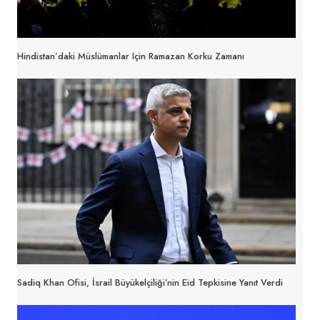
Hindistan’daki Müslümanlar Için Ramazan Korku Zamanı
Sadiq Khan Ofisi, İsrail Büyükelçiliği’nin Eid Tepkisine Yanıt Verdi