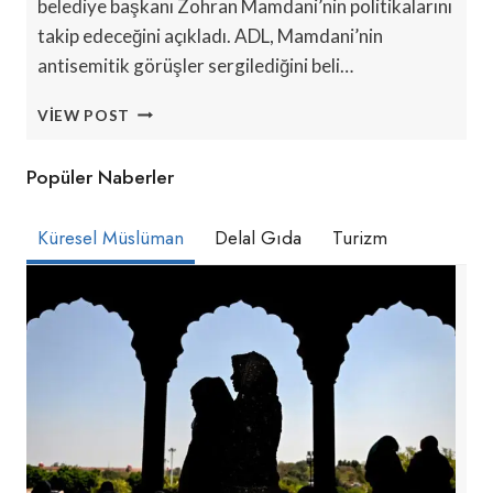
belediye başkanı Zohran Mamdani’nin politikalarını
takip edeceğini açıkladı. ADL, Mamdani’nin
antisemitik görüşler sergilediğini beli…
ADL’NIN
VIEW POST
‘MAMDANI
MONITOR’
Popüler Naberler
KURULUMU
İSLAMOFOBI
OLARAK
Küresel Müslüman
Delal Gıda
Turizm
ELEŞTIRILDI