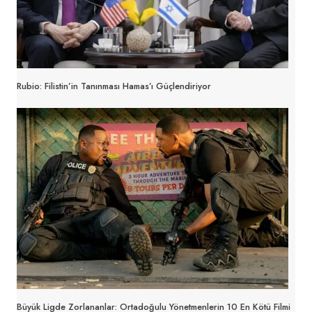
Rubio: Filistin’in Tanınması Hamas’ı Güçlendiriyor
Büyük Ligde Zorlananlar: Ortadoğulu Yönetmenlerin 10 En Kötü Filmi