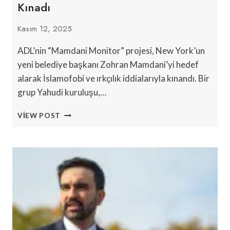
Kınadı
Kasım 12, 2025
ADL’nin “Mamdani Monitor” projesi, New York’un
yeni belediye başkanı Zohran Mamdani’yi hedef
alarak İslamofobi ve ırkçılık iddialarıyla kınandı. Bir
grup Yahudi kuruluşu,…
YAHUDI
VIEW POST
GRUPLAR,
ADL’NIN
MAMDANI
GÖZETIMINI
‘AÇIK
İSLAMOFOBI’
OLARAK
KINADI