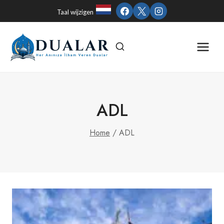
Skip
Taal wijzigen
to
content
ADL
Home
/
ADL